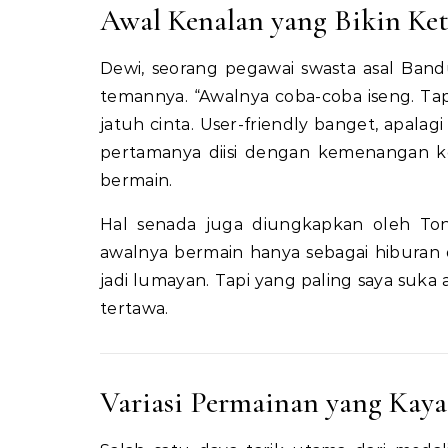
Awal Kenalan yang Bikin Ke
Dewi, seorang pegawai swasta asal Ban
temannya. “Awalnya coba-coba iseng. Tap
jatuh cinta. User-friendly banget, apala
pertamanya diisi dengan kemenangan ke
bermain.
Hal senada juga diungkapkan oleh Toni
awalnya bermain hanya sebagai hiburan 
jadi lumayan. Tapi yang paling saya suka
tertawa.
Variasi Permainan yang Ka