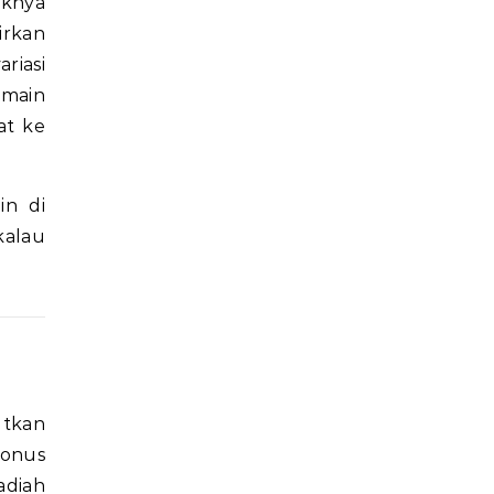
aknya
irkan
riasi
 main
at ke
in di
kalau
utkan
bonus
adiah