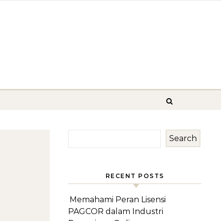
Search
RECENT POSTS
Memahami Peran Lisensi
PAGCOR dalam Industri