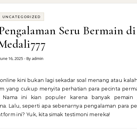
UNCATEGORIZED
 Pengalaman Seru Bermain di
Medali777
June 16, 2025
- By
admin
orm yang cukup menyita perhatian para pecinta perm
. Nama ini kian populer karena banyak pemain
na. Lalu, seperti apa sebenarnya pengalaman para p
form ini? Yuk, kita simak testimoni mereka!