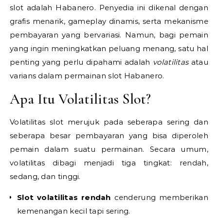
slot adalah Habanero. Penyedia ini dikenal dengan
grafis menarik, gameplay dinamis, serta mekanisme
pembayaran yang bervariasi. Namun, bagi pemain
yang ingin meningkatkan peluang menang, satu hal
penting yang perlu dipahami adalah
volatilitas
atau
varians dalam permainan slot Habanero.
Apa Itu Volatilitas Slot?
Volatilitas slot merujuk pada seberapa sering dan
seberapa besar pembayaran yang bisa diperoleh
pemain dalam suatu permainan. Secara umum,
volatilitas dibagi menjadi tiga tingkat: rendah,
sedang, dan tinggi.
Slot volatilitas rendah
cenderung memberikan
kemenangan kecil tapi sering.