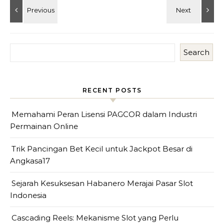
Search
RECENT POSTS
Memahami Peran Lisensi PAGCOR dalam Industri
Permainan Online
Trik Pancingan Bet Kecil untuk Jackpot Besar di
Angkasa17
Sejarah Kesuksesan Habanero Merajai Pasar Slot
Indonesia
Cascading Reels: Mekanisme Slot yang Perlu