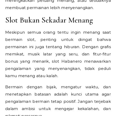
meningkatkan peluang menang, atau setidaknya
membuat permainan lebih menyenangkan.
Slot Bukan Sekadar Menang
Meskipun semua orang tentu ingin menang saat
bermain slot, penting untuk diingat bahwa
permainan ini juga tentang hiburan. Dengan grafis
memikat, musik latar yang seru, dan fitur-fitur
bonus yang menarik, slot Habanero menawarkan
pengalaman yang menyenangkan, tidak peduli
kamu menang atau kalah.
Bermain dengan bijak, mengatur waktu, dan
menetapkan batasan adalah kunci utama agar
pengalaman bermain tetap positif. Jangan terjebak
dalam ambisi untuk mengejar kekalahan, dan
nikmati prosesnya.