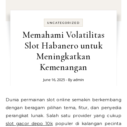
UNCATEGORIZED
Memahami Volatilitas
Slot Habanero untuk
Meningkatkan
Kemenangan
June 16, 2025
- By
admin
Dunia permainan slot online semakin berkembang
dengan beragam pilihan tema, fitur, dan penyedia
perangkat lunak. Salah satu provider yang cukup
slot gacor depo 10k
populer di kalangan pecinta