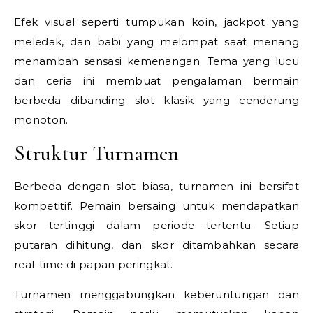
Efek visual seperti tumpukan koin, jackpot yang
meledak, dan babi yang melompat saat menang
menambah sensasi kemenangan. Tema yang lucu
dan ceria ini membuat pengalaman bermain
berbeda dibanding slot klasik yang cenderung
monoton.
Struktur Turnamen
Berbeda dengan slot biasa, turnamen ini bersifat
kompetitif. Pemain bersaing untuk mendapatkan
skor tertinggi dalam periode tertentu. Setiap
putaran dihitung, dan skor ditambahkan secara
real-time di papan peringkat.
Turnamen menggabungkan keberuntungan dan