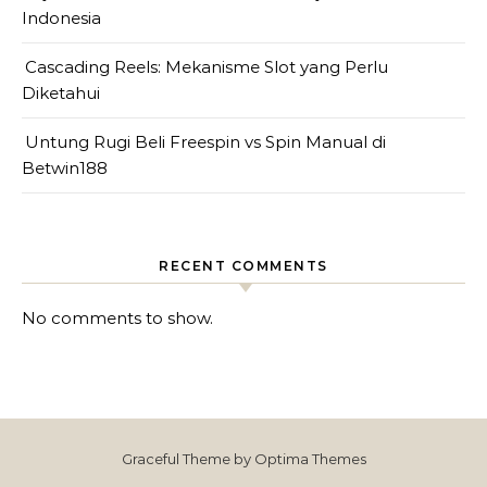
Indonesia
Cascading Reels: Mekanisme Slot yang Perlu
Diketahui
Untung Rugi Beli Freespin vs Spin Manual di
Betwin188
RECENT COMMENTS
No comments to show.
Graceful Theme by
Optima Themes