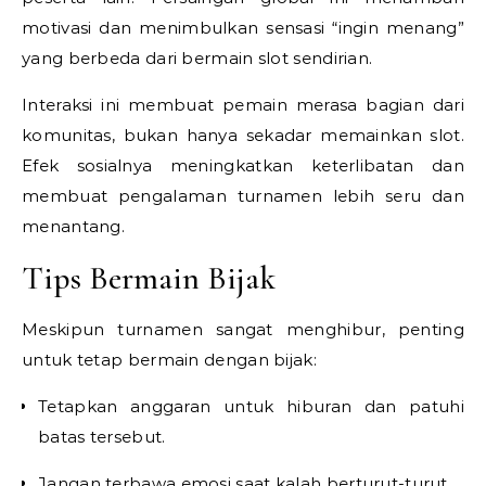
motivasi dan menimbulkan sensasi “ingin menang”
yang berbeda dari bermain slot sendirian.
Interaksi ini membuat pemain merasa bagian dari
komunitas, bukan hanya sekadar memainkan slot.
Efek sosialnya meningkatkan keterlibatan dan
membuat pengalaman turnamen lebih seru dan
menantang.
Tips Bermain Bijak
Meskipun turnamen sangat menghibur, penting
untuk tetap bermain dengan bijak:
Tetapkan anggaran untuk hiburan dan patuhi
batas tersebut.
Jangan terbawa emosi saat kalah berturut-turut.