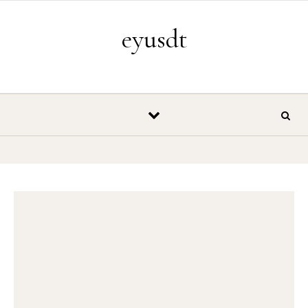
Skip to content
eyusdt