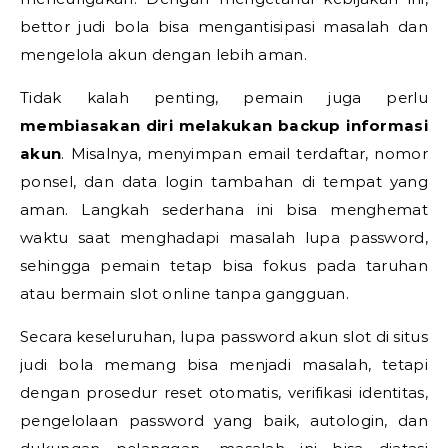
bettor judi bola bisa mengantisipasi masalah dan
mengelola akun dengan lebih aman.
Tidak kalah penting, pemain juga perlu
membiasakan diri melakukan backup informasi
akun
. Misalnya, menyimpan email terdaftar, nomor
ponsel, dan data login tambahan di tempat yang
aman. Langkah sederhana ini bisa menghemat
waktu saat menghadapi masalah lupa password,
sehingga pemain tetap bisa fokus pada taruhan
atau bermain slot online tanpa gangguan.
Secara keseluruhan, lupa password akun slot di situs
judi bola memang bisa menjadi masalah, tetapi
dengan prosedur reset otomatis, verifikasi identitas,
pengelolaan password yang baik, autologin, dan