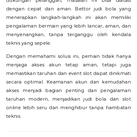
dukungan pelanggan, masalah ini bisa diatasi
dengan cepat dan aman. Bettor judi bola yang
menerapkan langkah-langkah ini akan memiliki
pengalaman bermain yang lebih lancar, aman, dan
menyenangkan, tanpa terganggu oleh kendala
teknis yang sepele.
Dengan memahami solusi ini, pemain tidak hanya
menjaga akses akun tetap aman, tetapi juga
memastikan taruhan dan event slot dapat dinikmati
secara optimal. Keamanan akun dan kemudahan
akses menjadi bagian penting dari pengalaman
taruhan modern, menjadikan judi bola dan slot
online lebih seru dan menghibur tanpa hambatan
teknis.