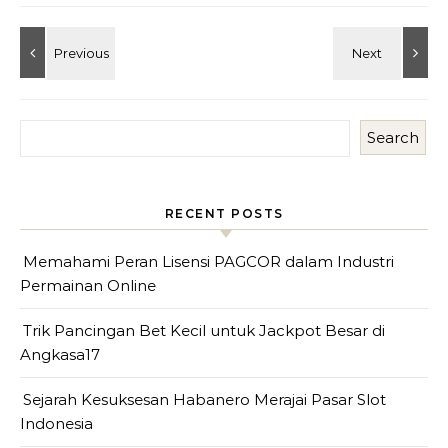
Search
RECENT POSTS
Memahami Peran Lisensi PAGCOR dalam Industri
Permainan Online
Trik Pancingan Bet Kecil untuk Jackpot Besar di
Angkasa17
Sejarah Kesuksesan Habanero Merajai Pasar Slot
Indonesia