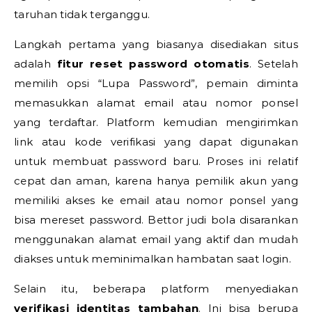
taruhan tidak terganggu.
Langkah pertama yang biasanya disediakan situs
adalah
fitur reset password otomatis
. Setelah
memilih opsi “Lupa Password”, pemain diminta
memasukkan alamat email atau nomor ponsel
yang terdaftar. Platform kemudian mengirimkan
link atau kode verifikasi yang dapat digunakan
untuk membuat password baru. Proses ini relatif
cepat dan aman, karena hanya pemilik akun yang
memiliki akses ke email atau nomor ponsel yang
bisa mereset password. Bettor judi bola disarankan
menggunakan alamat email yang aktif dan mudah
diakses untuk meminimalkan hambatan saat login.
Selain itu, beberapa platform menyediakan
verifikasi identitas tambahan
. Ini bisa berupa