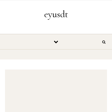
Skip to content
eyusdt