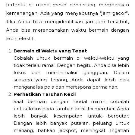
tertentu di mana mesin cenderung memberikan
kemenangan. Ada yang menyebutnya “jam gacor”.
Jika Anda bisa mengidentifikasi jam-jam tersebut,
Anda bisa merencanakan waktu bermain dengan
lebih efektif.
Bermain di Waktu yang Tepat
Cobalah untuk bermain di waktu-waktu yang
tidak terlalu ramai. Dengan begitu, Anda bisa lebih
fokus dan meminimalisir gangguan. Dalam
suasana yang tenang, Anda dapat lebih baik
menganalisis pola dan merespons permainan.
Perhatikan Taruhan Kecil
Saat bermain dengan modal minim, cobalah
untuk fokus pada taruhan kecil. Ini memberi Anda
lebih banyak kesempatan untuk berputar.
Dengan lebih banyak putaran, peluang untuk
menang, bahkan jackpot, meningkat. Ingatlah