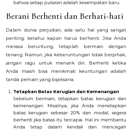
bahwa setiap putaran adalah kesempatan baru.
Berani Berhenti dan Berhati-hati
Dalam dunia perjudian, ada satu hal yang sangat
penting: ketahui kapan harus berhenti. Jika Anda
merasa beruntung, tetaplah bermain dengan
tenang. Namun, jika keberuntungan tidak berpihak,
jangan ragu untuk menarik diri. Berhenti ketika
Anda masih bisa menikmati keuntungan adalah
tanda pemain yang bijaksana.
Tetapkan Batas Kerugian dan Kemenangan
Sebelum bermain, tetapkan batas kerugian dan
kemenangan. Misalnya, jika Anda menetapkan
batas kerugian sebesar 20% dari modal, segera
berhenti jika batas itu tercapai. Hal ini membantu
Anda tetap dalam kendali dan mencegah