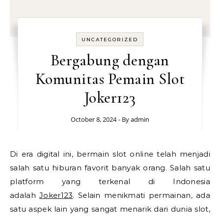
UNCATEGORIZED
Bergabung dengan
Komunitas Pemain Slot
Joker123
October 8, 2024
- By
admin
Di era digital ini, bermain slot online telah menjadi
salah satu hiburan favorit banyak orang. Salah satu
platform yang terkenal di Indonesia
adalah
Joker123
. Selain menikmati permainan, ada
satu aspek lain yang sangat menarik dari dunia slot,