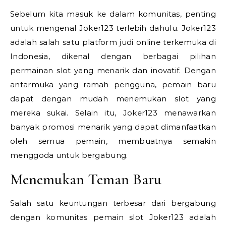
Sebelum kita masuk ke dalam komunitas, penting
untuk mengenal Joker123 terlebih dahulu. Joker123
adalah salah satu platform judi online terkemuka di
Indonesia, dikenal dengan berbagai pilihan
permainan slot yang menarik dan inovatif. Dengan
antarmuka yang ramah pengguna, pemain baru
dapat dengan mudah menemukan slot yang
mereka sukai. Selain itu, Joker123 menawarkan
banyak promosi menarik yang dapat dimanfaatkan
oleh semua pemain, membuatnya semakin
menggoda untuk bergabung.
Menemukan Teman Baru
Salah satu keuntungan terbesar dari bergabung
dengan komunitas pemain slot Joker123 adalah