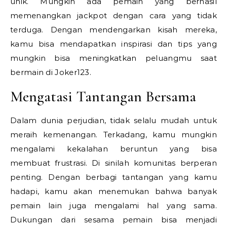
unik. Mungkin ada pemain yang berhasil
memenangkan jackpot dengan cara yang tidak
terduga. Dengan mendengarkan kisah mereka,
kamu bisa mendapatkan inspirasi dan tips yang
mungkin bisa meningkatkan peluangmu saat
bermain di Joker123.
Mengatasi Tantangan Bersama
Dalam dunia perjudian, tidak selalu mudah untuk
meraih kemenangan. Terkadang, kamu mungkin
mengalami kekalahan beruntun yang bisa
membuat frustrasi. Di sinilah komunitas berperan
penting. Dengan berbagi tantangan yang kamu
hadapi, kamu akan menemukan bahwa banyak
pemain lain juga mengalami hal yang sama.
Dukungan dari sesama pemain bisa menjadi