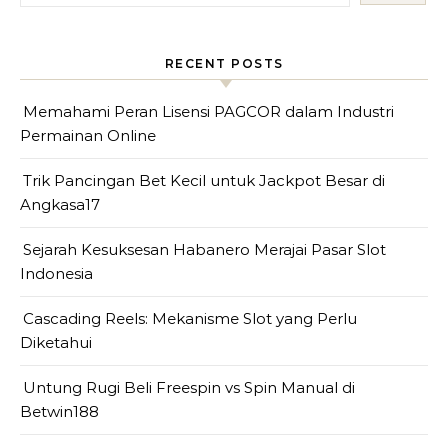
RECENT POSTS
Memahami Peran Lisensi PAGCOR dalam Industri
Permainan Online
Trik Pancingan Bet Kecil untuk Jackpot Besar di
Angkasa17
Sejarah Kesuksesan Habanero Merajai Pasar Slot
Indonesia
Cascading Reels: Mekanisme Slot yang Perlu
Diketahui
Untung Rugi Beli Freespin vs Spin Manual di
Betwin188