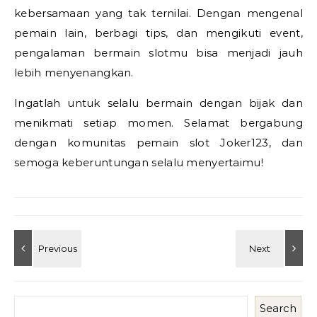
kebersamaan yang tak ternilai. Dengan mengenal
pemain lain, berbagi tips, dan mengikuti event,
pengalaman bermain slotmu bisa menjadi jauh
lebih menyenangkan.
Ingatlah untuk selalu bermain dengan bijak dan
menikmati setiap momen. Selamat bergabung
dengan komunitas pemain slot Joker123, dan
semoga keberuntungan selalu menyertaimu!
Search