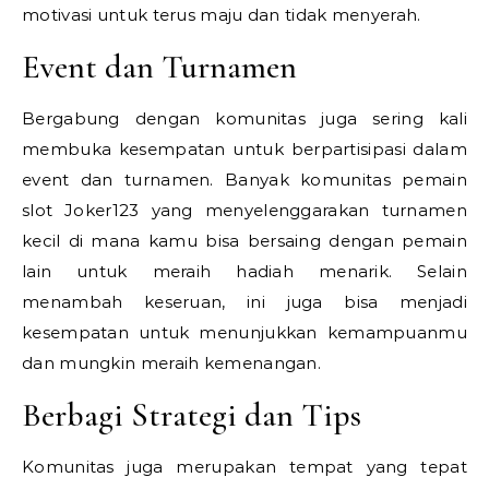
motivasi untuk terus maju dan tidak menyerah.
Event dan Turnamen
Bergabung dengan komunitas juga sering kali
membuka kesempatan untuk berpartisipasi dalam
event dan turnamen. Banyak komunitas pemain
slot Joker123 yang menyelenggarakan turnamen
kecil di mana kamu bisa bersaing dengan pemain
lain untuk meraih hadiah menarik. Selain
menambah keseruan, ini juga bisa menjadi
kesempatan untuk menunjukkan kemampuanmu
dan mungkin meraih kemenangan.
Berbagi Strategi dan Tips
Komunitas juga merupakan tempat yang tepat