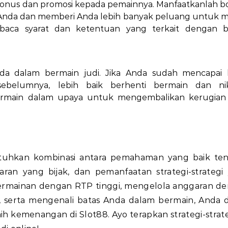
bonus dan promosi kepada pemainnya. Manfaatkanlah b
 Anda dan memberi Anda lebih banyak peluang untuk m
aca syarat dan ketentuan yang terkait dengan 
da dalam bermain judi. Jika Anda sudah mencapai 
sebelumnya, lebih baik berhenti bermain dan ni
rmain dalam upaya untuk mengembalikan kerugian
uhkan kombinasi antara pemahaman yang baik te
ran yang bijak, dan pemanfaatan strategi-strategi
 permainan dengan RTP tinggi, mengelola anggaran d
, serta mengenali batas Anda dalam bermain, Anda 
kemenangan di Slot88. Ayo terapkan strategi-strateg