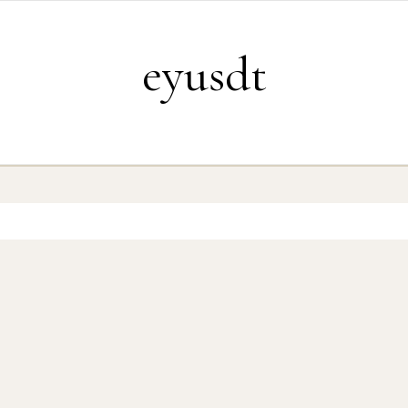
eyusdt