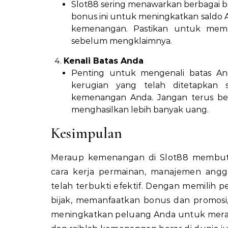
Slot88 sering menawarkan berbagai 
bonus ini untuk meningkatkan saldo
kemenangan. Pastikan untuk memb
sebelum mengklaimnya.
Kenali Batas Anda
Penting untuk mengenali batas An
kerugian yang telah ditetapkan 
kemenangan Anda. Jangan terus be
menghasilkan lebih banyak uang.
Kesimpulan
Meraup kemenangan di Slot88 membut
cara kerja permainan, manajemen angga
telah terbukti efektif. Dengan memilih
bijak, memanfaatkan bonus dan promosi
meningkatkan peluang Anda untuk meraih 