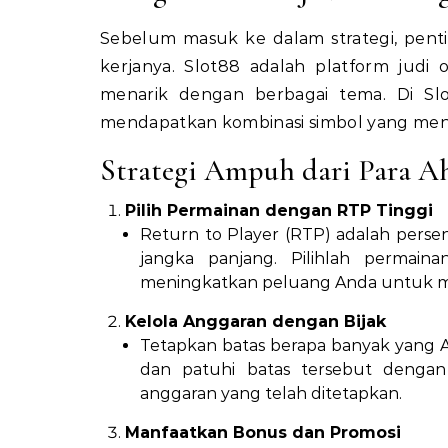
Sebelum masuk ke dalam strategi, pent
kerjanya. Slot88 adalah platform judi
menarik dengan berbagai tema. Di S
mendapatkan kombinasi simbol yang m
Strategi Ampuh dari Para Ah
Pilih Permainan dengan RTP Tinggi
Return to Player (RTP) adalah perse
jangka panjang. Pilihlah permaina
meningkatkan peluang Anda untuk m
Kelola Anggaran dengan Bijak
Tetapkan batas berapa banyak yang A
dan patuhi batas tersebut dengan 
anggaran yang telah ditetapkan.
Manfaatkan Bonus dan Promosi