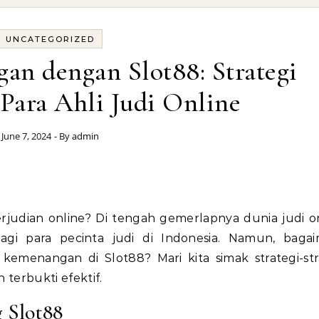
UNCATEGORIZED
n dengan Slot88: Strategi
Para Ahli Judi Online
June 7, 2024
- By
admin
rjudian online? Di tengah gemerlapnya dunia judi on
gi para pecinta judi di Indonesia. Namun, baga
 kemenangan di Slot88? Mari kita simak strategi-str
 terbukti efektif.
 Slot88