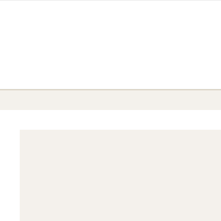
Skip to content