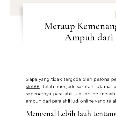
Meraup Kemenanga
Ampuh dari 
Siapa yang tidak tergoda oleh pesona pe
slot88
telah menjadi sorotan utama ba
sebenarnya para ahli judi online meraih
ampun dari para ahli judi online yang telah
Mengenal Lebih Jauh tentang