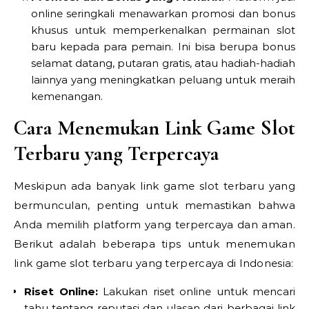
online seringkali menawarkan promosi dan bonus
khusus untuk memperkenalkan permainan slot
baru kepada para pemain. Ini bisa berupa bonus
selamat datang, putaran gratis, atau hadiah-hadiah
lainnya yang meningkatkan peluang untuk meraih
kemenangan.
Cara Menemukan Link Game Slot
Terbaru yang Terpercaya
Meskipun ada banyak link game slot terbaru yang
bermunculan, penting untuk memastikan bahwa
Anda memilih platform yang terpercaya dan aman.
Berikut adalah beberapa tips untuk menemukan
link game slot terbaru yang terpercaya di Indonesia:
Riset Online:
Lakukan riset online untuk mencari
tahu tentang reputasi dan ulasan dari berbagai link