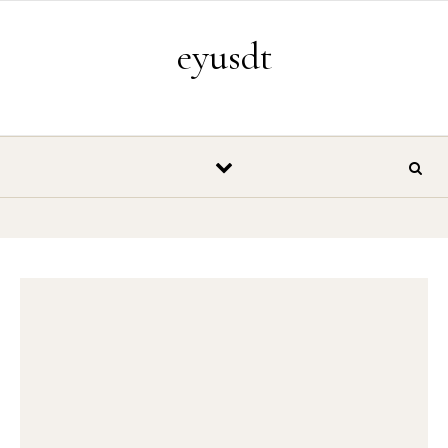
Skip to content
eyusdt