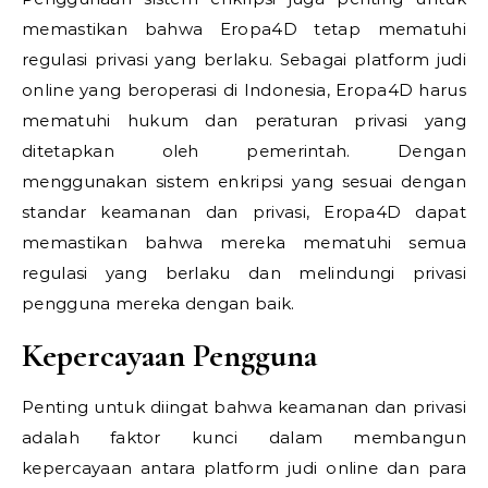
memastikan bahwa Eropa4D tetap mematuhi
regulasi privasi yang berlaku. Sebagai platform judi
online yang beroperasi di Indonesia, Eropa4D harus
mematuhi hukum dan peraturan privasi yang
ditetapkan oleh pemerintah. Dengan
menggunakan sistem enkripsi yang sesuai dengan
standar keamanan dan privasi, Eropa4D dapat
memastikan bahwa mereka mematuhi semua
regulasi yang berlaku dan melindungi privasi
pengguna mereka dengan baik.
Kepercayaan Pengguna
Penting untuk diingat bahwa keamanan dan privasi
adalah faktor kunci dalam membangun
kepercayaan antara platform judi online dan para