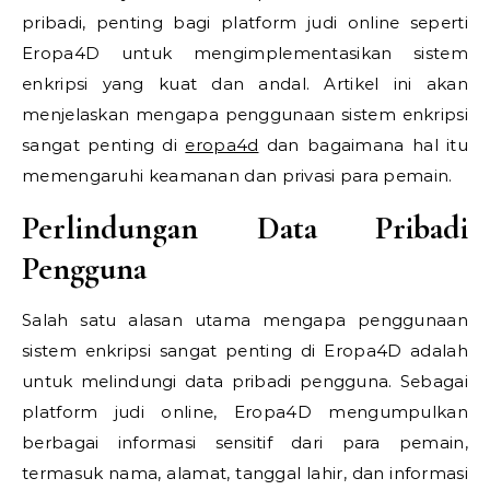
pribadi, penting bagi platform judi online seperti
Eropa4D untuk mengimplementasikan sistem
enkripsi yang kuat dan andal. Artikel ini akan
menjelaskan mengapa penggunaan sistem enkripsi
sangat penting di
eropa4d
dan bagaimana hal itu
memengaruhi keamanan dan privasi para pemain.
Perlindungan Data Pribadi
Pengguna
Salah satu alasan utama mengapa penggunaan
sistem enkripsi sangat penting di Eropa4D adalah
untuk melindungi data pribadi pengguna. Sebagai
platform judi online, Eropa4D mengumpulkan
berbagai informasi sensitif dari para pemain,
termasuk nama, alamat, tanggal lahir, dan informasi