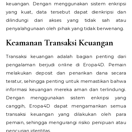
keuangan. Dengan menggunakan sistem enkripsi
yang kuat, data tersebut dapat dienkripsi dan
dilindungi dari akses yang tidak sah atau
penyalahgunaan oleh pihak yang tidak berwenang.
Keamanan Transaksi Keuangan
Transaksi keuangan adalah bagian penting dari
pengalaman berjudi online di Eropa4D. Pemain
melakukan deposit dan penarikan dana secara
teratur, sehingga penting untuk memastikan bahwa
informasi keuangan mereka aman dan terlindungi.
Dengan menggunakan sistem enkripsi yang
canggih, Eropa4D dapat mengamankan semua
transaksi keuangan yang dilakukan oleh para
pemain, sehingga mengurangi risiko penipuan atau
pencurian identitas.