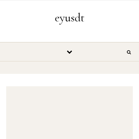
Skip to content
eyusdt