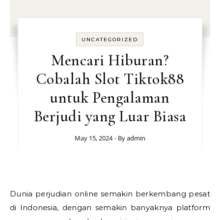
UNCATEGORIZED
Mencari Hiburan?
Cobalah Slot Tiktok88
untuk Pengalaman
Berjudi yang Luar Biasa
May 15, 2024
- By
admin
Dunia perjudian online semakin berkembang pesat
di Indonesia, dengan semakin banyaknya platform