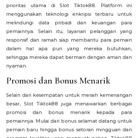
prioritas utama di Slot Tiktok88. Platform ini
menggunakan teknologi enkripsi terbaru untuk
melindungi data pribadi dan keuangan para
pemainnya. Selain itu, layanan pelanggan yang
responsif dan ramah siap membantu para pemain
dalam hal apa pun yang mereka butuhkan,
sehingga mereka dapat bermain dengan aman dan
nyaman.
Promosi dan Bonus Menarik
Selain dari kesempatan untuk meraih kemenangan
besar, Slot Tiktok88 juga menawarkan berbagai
promosi dan bonus menarik kepada para
pemainnya. Mulai dari bonus selamat datang untuk
pemain baru hingga bonus setoran mingguan dan