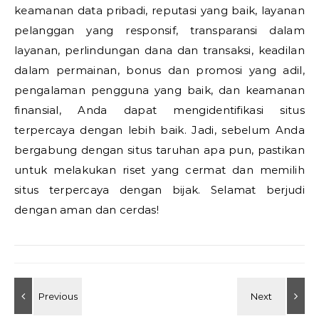
keamanan data pribadi, reputasi yang baik, layanan
pelanggan yang responsif, transparansi dalam
layanan, perlindungan dana dan transaksi, keadilan
dalam permainan, bonus dan promosi yang adil,
pengalaman pengguna yang baik, dan keamanan
finansial, Anda dapat mengidentifikasi situs
terpercaya dengan lebih baik. Jadi, sebelum Anda
bergabung dengan situs taruhan apa pun, pastikan
untuk melakukan riset yang cermat dan memilih
situs terpercaya dengan bijak. Selamat berjudi
dengan aman dan cerdas!