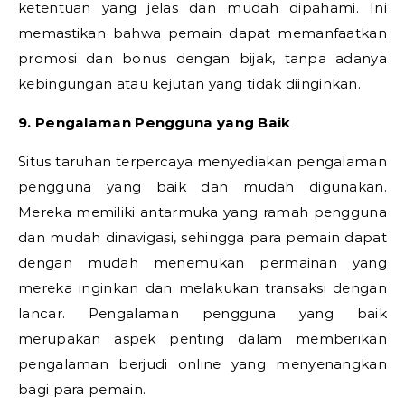
ketentuan yang jelas dan mudah dipahami. Ini
memastikan bahwa pemain dapat memanfaatkan
promosi dan bonus dengan bijak, tanpa adanya
kebingungan atau kejutan yang tidak diinginkan.
9. Pengalaman Pengguna yang Baik
Situs taruhan terpercaya menyediakan pengalaman
pengguna yang baik dan mudah digunakan.
Mereka memiliki antarmuka yang ramah pengguna
dan mudah dinavigasi, sehingga para pemain dapat
dengan mudah menemukan permainan yang
mereka inginkan dan melakukan transaksi dengan
lancar. Pengalaman pengguna yang baik
merupakan aspek penting dalam memberikan
pengalaman berjudi online yang menyenangkan
bagi para pemain.