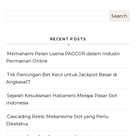
Search
RECENT POSTS
Memahami Peran Lisensi PAGCOR dalam Industri
Permainan Online
Trik Pancingan Bet Kecil untuk Jackpot Besar di
Angkasa17
Sejarah Kesuksesan Habanero Merajai Pasar Slot
Indonesia
Cascading Reels: Mekanisme Slot yang Perlu
Diketahui