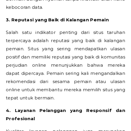
kebocoran data.
3. Reputasi yang Baik di Kalangan Pemain
Salah satu indikator penting dari situs taruhan
terpercaya adalah reputasi yang baik di kalangan
pemain. Situs yang sering mendapatkan ulasan
positif dan memiliki reputasi yang baik di komunitas
perjudian online menunjukkan bahwa mereka
dapat dipercaya. Pemain sering kali mengandalkan
rekomendasi dari sesama pemain atau ulasan
online untuk membantu mereka memilih situs yang
tepat untuk bermain.
4. Layanan Pelanggan yang Responsif dan
Profesional