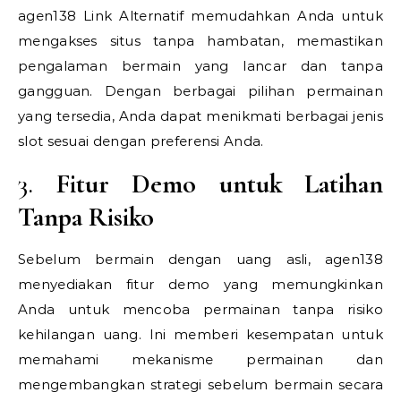
agen138 Link Alternatif memudahkan Anda untuk
mengakses situs tanpa hambatan, memastikan
pengalaman bermain yang lancar dan tanpa
gangguan.
Dengan berbagai pilihan permainan
yang tersedia, Anda dapat menikmati berbagai jenis
slot sesuai dengan preferensi Anda.
3.
Fitur Demo untuk Latihan
Tanpa Risiko
Sebelum bermain dengan uang asli, agen138
menyediakan fitur demo yang memungkinkan
Anda untuk mencoba permainan tanpa risiko
kehilangan uang.
Ini memberi kesempatan untuk
memahami mekanisme permainan dan
mengembangkan strategi sebelum bermain secara