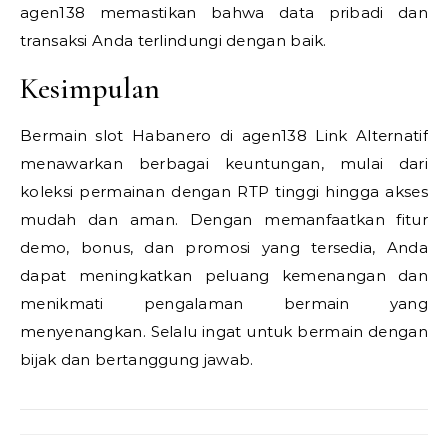
agen138 memastikan bahwa data pribadi dan
transaksi Anda terlindungi dengan baik.
Kesimpulan
Bermain slot Habanero di agen138 Link Alternatif
menawarkan berbagai keuntungan, mulai dari
koleksi permainan dengan RTP tinggi hingga akses
mudah dan aman.
Dengan memanfaatkan fitur
demo, bonus, dan promosi yang tersedia, Anda
dapat meningkatkan peluang kemenangan dan
menikmati pengalaman bermain yang
menyenangkan.
Selalu ingat untuk bermain dengan
bijak dan bertanggung jawab.