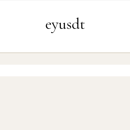
eyusdt