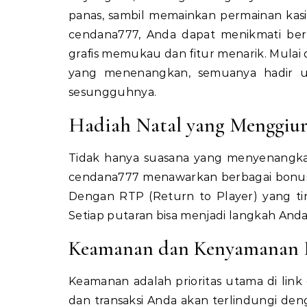
panas, sambil memainkan permainan kas
cendana777, Anda dapat menikmati ber
grafis memukau dan fitur menarik.
Mulai 
yang menenangkan, semuanya hadir 
sesungguhnya.
Hadiah Natal yang Menggiu
Tidak hanya suasana yang menyenangkan
cendana777 menawarkan berbagai bonus d
Dengan RTP (Return to Player) yang ti
Setiap putaran bisa menjadi langkah And
Keamanan dan Kenyamanan 
Keamanan adalah prioritas utama di link
dan transaksi Anda akan terlindungi deng