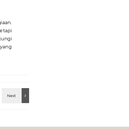
iaan.
etapi
jungi
 yang