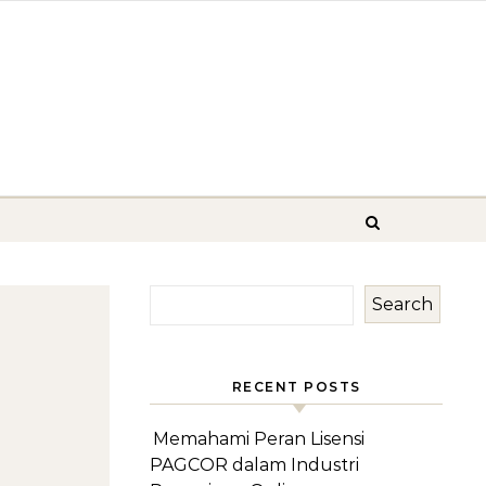
Search
RECENT POSTS
Memahami Peran Lisensi
PAGCOR dalam Industri