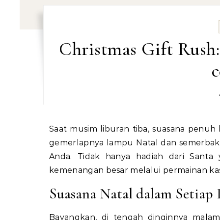
Christmas Gift Rush:
Saat musim liburan tiba, suasana penuh
gemerlapnya lampu Natal dan semerbak 
Anda.
Tidak hanya hadiah dari Santa 
kemenangan besar melalui permainan kas
Suasana Natal dalam Setiap 
Bayangkan, di tengah dinginnya mala