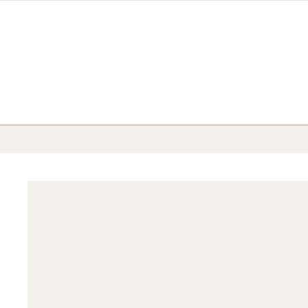
Skip to content