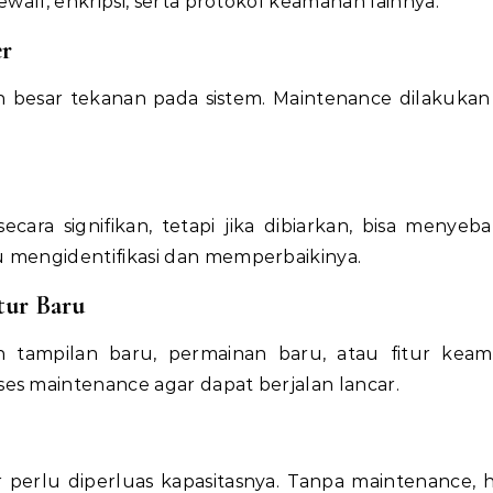
all, enkripsi, serta protokol keamanan lainnya.
er
 besar tekanan pada sistem. Maintenance dilakukan
ara signifikan, tetapi jika dibiarkan, bisa menyeb
mengidentifikasi dan memperbaikinya.
tur Baru
tampilan baru, permainan baru, atau fitur kea
 maintenance agar dapat berjalan lancar.
perlu diperluas kapasitasnya. Tanpa maintenance, ha