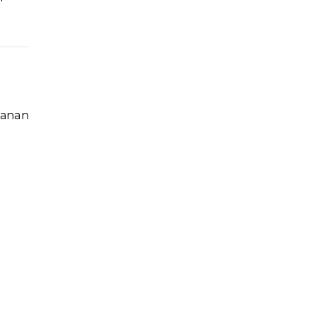
yanan