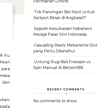
Permainan Online
Trik Pancingan Bet Kecil untuk
Jackpot Besar di Angkasa17
Sejarah Kesuksesan Habanero
Merajai Pasar Slot Indonesia
Cascading Reels: Mekanisme Slot
yang Perlu Diketahui
k itu
Untung Rugi Beli Freespin vs
uhkan
Spin Manual di Betwin188
 para
 masa
, dan
RECENT COMMENTS
ukan,
No comments to show.
 pada