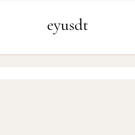
eyusdt