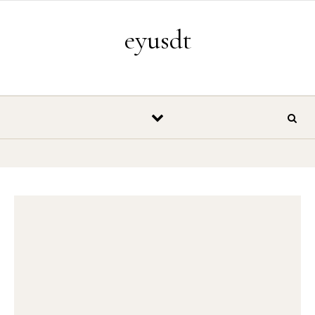
Skip to content
eyusdt