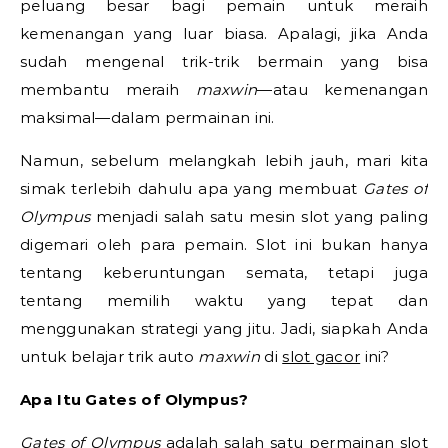
peluang besar bagi pemain untuk meraih
kemenangan yang luar biasa. Apalagi, jika Anda
sudah mengenal trik-trik bermain yang bisa
membantu meraih
maxwin
—atau kemenangan
maksimal—dalam permainan ini.
Namun, sebelum melangkah lebih jauh, mari kita
simak terlebih dahulu apa yang membuat
Gates of
Olympus
menjadi salah satu mesin slot yang paling
digemari oleh para pemain. Slot ini bukan hanya
tentang keberuntungan semata, tetapi juga
tentang memilih waktu yang tepat dan
menggunakan strategi yang jitu. Jadi, siapkah Anda
untuk belajar trik auto
maxwin
di
slot gacor
ini?
Apa Itu Gates of Olympus?
Gates of Olympus
adalah salah satu permainan slot