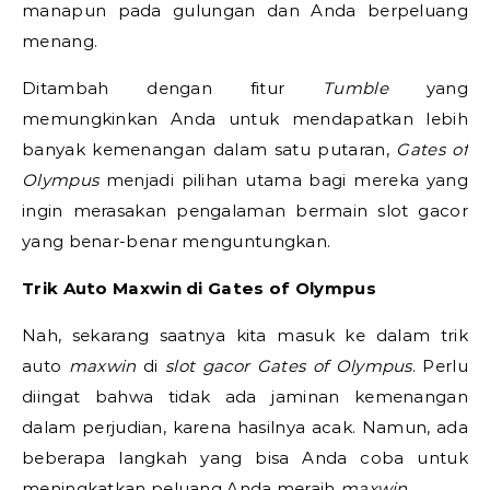
manapun pada gulungan dan Anda berpeluang
menang.
Ditambah dengan fitur
Tumble
yang
memungkinkan Anda untuk mendapatkan lebih
banyak kemenangan dalam satu putaran,
Gates of
Olympus
menjadi pilihan utama bagi mereka yang
ingin merasakan pengalaman bermain slot gacor
yang benar-benar menguntungkan.
Trik Auto Maxwin di Gates of Olympus
Nah, sekarang saatnya kita masuk ke dalam trik
auto
maxwin
di
slot gacor
Gates of Olympus
. Perlu
diingat bahwa tidak ada jaminan kemenangan
dalam perjudian, karena hasilnya acak. Namun, ada
beberapa langkah yang bisa Anda coba untuk
meningkatkan peluang Anda meraih
maxwin
.