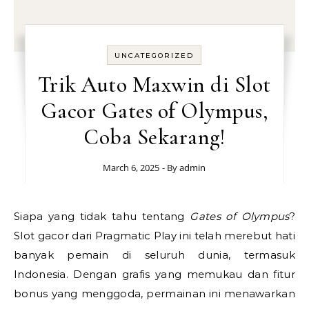
UNCATEGORIZED
Trik Auto Maxwin di Slot
Gacor Gates of Olympus,
Coba Sekarang!
March 6, 2025
- By
admin
Siapa yang tidak tahu tentang
Gates of Olympus
?
Slot gacor dari Pragmatic Play ini telah merebut hati
banyak pemain di seluruh dunia, termasuk
Indonesia. Dengan grafis yang memukau dan fitur
bonus yang menggoda, permainan ini menawarkan