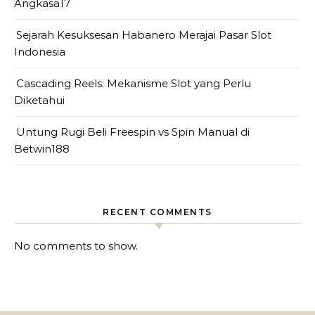
Angkasa17
Sejarah Kesuksesan Habanero Merajai Pasar Slot
Indonesia
Cascading Reels: Mekanisme Slot yang Perlu
Diketahui
Untung Rugi Beli Freespin vs Spin Manual di
Betwin188
RECENT COMMENTS
No comments to show.