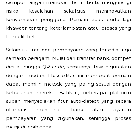
campur tangan manusia. Hal ini tentu mengurangi
risiko kesalahan sekaligus meningkatkan
kenyamanan pengguna. Pemain tidak perlu lagi
khawatir tentang keterlambatan atau proses yang
berbelit-belit.
Selain itu, metode pembayaran yang tersedia juga
semakin beragam. Mulai dari transfer bank, dompet
digital, hingga QR code, semuanya bisa digunakan
dengan mudah. Fleksibilitas ini membuat pemain
dapat memilih metode yang paling sesuai dengan
kebutuhan mereka. Bahkan, beberapa platform
sudah menyediakan fitur auto-detect yang secara
otomatis mengenali bank atau layanan
pembayaran yang digunakan, sehingga proses
menjadi lebih cepat.