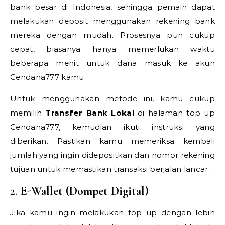
bank besar di Indonesia, sehingga pemain dapat
melakukan deposit menggunakan rekening bank
mereka dengan mudah. Prosesnya pun cukup
cepat, biasanya hanya memerlukan waktu
beberapa menit untuk dana masuk ke akun
Cendana777 kamu.
Untuk menggunakan metode ini, kamu cukup
memilih
Transfer Bank Lokal
di halaman top up
Cendana777, kemudian ikuti instruksi yang
diberikan. Pastikan kamu memeriksa kembali
jumlah yang ingin didepositkan dan nomor rekening
tujuan untuk memastikan transaksi berjalan lancar.
2.
E-Wallet (Dompet Digital)
Jika kamu ingin melakukan top up dengan lebih