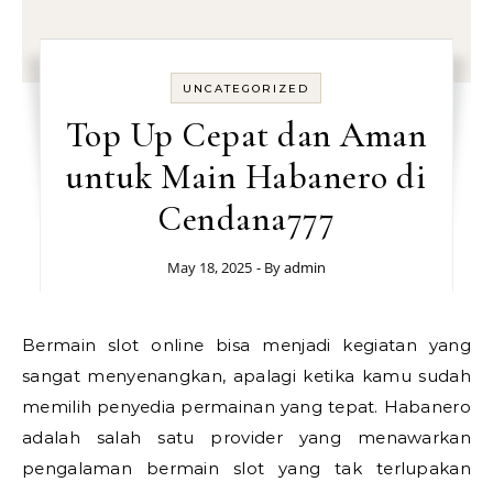
UNCATEGORIZED
Top Up Cepat dan Aman
untuk Main Habanero di
Cendana777
May 18, 2025
- By
admin
Bermain slot online bisa menjadi kegiatan yang
sangat menyenangkan, apalagi ketika kamu sudah
memilih penyedia permainan yang tepat. Habanero
adalah salah satu provider yang menawarkan
pengalaman bermain slot yang tak terlupakan