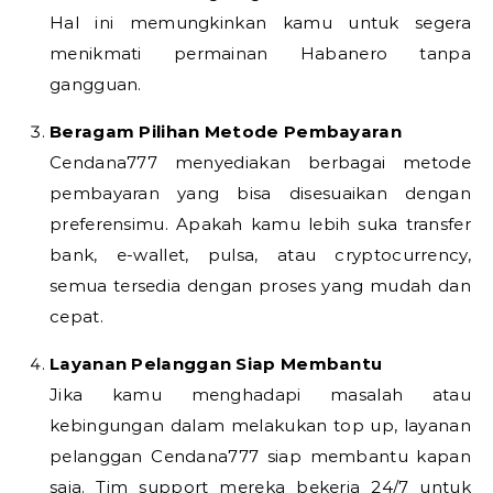
Hal ini memungkinkan kamu untuk segera
menikmati permainan Habanero tanpa
gangguan.
Beragam Pilihan Metode Pembayaran
Cendana777 menyediakan berbagai metode
pembayaran yang bisa disesuaikan dengan
preferensimu. Apakah kamu lebih suka transfer
bank, e-wallet, pulsa, atau cryptocurrency,
semua tersedia dengan proses yang mudah dan
cepat.
Layanan Pelanggan Siap Membantu
Jika kamu menghadapi masalah atau
kebingungan dalam melakukan top up, layanan
pelanggan Cendana777 siap membantu kapan
saja. Tim support mereka bekerja 24/7 untuk