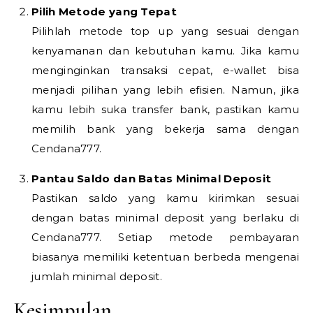
Pilih Metode yang Tepat
Pilihlah metode top up yang sesuai dengan
kenyamanan dan kebutuhan kamu. Jika kamu
menginginkan transaksi cepat, e-wallet bisa
menjadi pilihan yang lebih efisien. Namun, jika
kamu lebih suka transfer bank, pastikan kamu
memilih bank yang bekerja sama dengan
Cendana777.
Pantau Saldo dan Batas Minimal Deposit
Pastikan saldo yang kamu kirimkan sesuai
dengan batas minimal deposit yang berlaku di
Cendana777. Setiap metode pembayaran
biasanya memiliki ketentuan berbeda mengenai
jumlah minimal deposit.
Kesimpulan