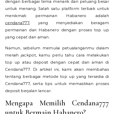
dengan berbagai tema menarik dan peluang besar
untuk menang. Salah satu platform terbaik untuk
menikmati permainan Habanero adalah
cendana777
, yang menyediakan beragam
permainan dari Habanero dengan proses top up
yang cepat dan aman.
Namun, sebelum memulai petualanganmu dalam
meraih jackpot, kamu perlu tahu cara melakukan
top up atau deposit dengan cepat dan aman di
Cendana777. Di artikel ini, kami akan membahas
tentang berbagai metode top up yang tersedia di
Cendana777, serta tips untuk memastikan proses
deposit berjalan lancar.
Mengapa Memilih Cendana777
untuk Bermain Habanero?