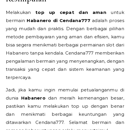
Melakukan
top up cepat dan aman
untuk
bermain
Habanero di Cendana777
adalah proses
yang mudah dan praktis. Dengan berbagai pilihan
metode pembayaran yang aman dan efisien, kamu
bisa segera menikmati berbagai permainan slot dari
Habanero tanpa kendala. Cendana777 memberikan
pengalaman bermain yang menyenangkan, dengan
transaksi yang cepat dan sistem keamanan yang
terpercaya.
Jadi, jika kamu ingin memulai petualanganmu di
dunia
Habanero
dan meraih kemenangan besar,
pastikan kamu melakukan top up dengan benar
dan menikmati berbagai keuntungan yang
ditawarkan Cendana777. Selamat bermain dan