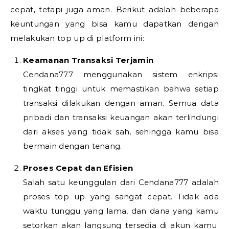
cepat, tetapi juga aman. Berikut adalah beberapa
keuntungan yang bisa kamu dapatkan dengan
melakukan top up di platform ini:
Keamanan Transaksi Terjamin
Cendana777 menggunakan sistem enkripsi
tingkat tinggi untuk memastikan bahwa setiap
transaksi dilakukan dengan aman. Semua data
pribadi dan transaksi keuangan akan terlindungi
dari akses yang tidak sah, sehingga kamu bisa
bermain dengan tenang.
Proses Cepat dan Efisien
Salah satu keunggulan dari Cendana777 adalah
proses top up yang sangat cepat. Tidak ada
waktu tunggu yang lama, dan dana yang kamu
setorkan akan langsung tersedia di akun kamu.