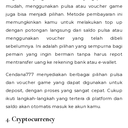
mudah, menggunakan pulsa atau voucher game
juga bisa menjadi pilihan. Metode pembayaran ini
memungkinkan kamu untuk melakukan top up
dengan potongan langsung dari saldo pulsa atau
menggunakan voucher yang telah dibeli
sebelumnya. Ini adalah pilihan yang sempurna bagi
pemain yang ingin bermain tanpa harus repot
mentransfer uang ke rekening bank atau e-wallet.
Cendana777 menyediakan berbagai pilihan pulsa
dan voucher game yang dapat digunakan untuk
deposit, dengan proses yang sangat cepat. Cukup
ikuti langkah-langkah yang tertera di platform dan
saldo akan otomatis masuk ke akun kamu.
4.
Cryptocurrency