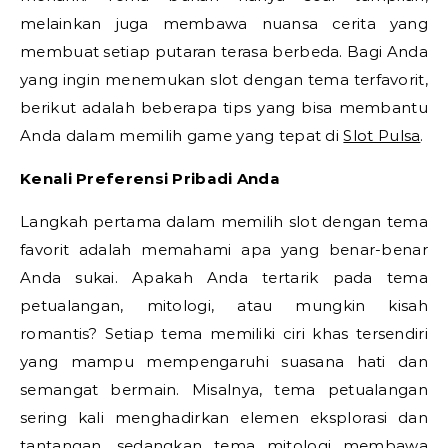
melainkan juga membawa nuansa cerita yang
membuat setiap putaran terasa berbeda. Bagi Anda
yang ingin menemukan slot dengan tema terfavorit,
berikut adalah beberapa tips yang bisa membantu
Anda dalam memilih game yang tepat di
Slot Pulsa
.
Kenali Preferensi Pribadi Anda
Langkah pertama dalam memilih slot dengan tema
favorit adalah memahami apa yang benar-benar
Anda sukai. Apakah Anda tertarik pada tema
petualangan, mitologi, atau mungkin kisah
romantis? Setiap tema memiliki ciri khas tersendiri
yang mampu mempengaruhi suasana hati dan
semangat bermain. Misalnya, tema petualangan
sering kali menghadirkan elemen eksplorasi dan
tantangan, sedangkan tema mitologi membawa