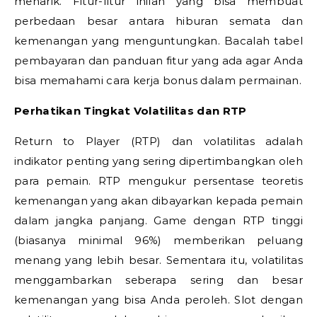
menarik. Fitur-fitur inilah yang bisa membuat
perbedaan besar antara hiburan semata dan
kemenangan yang menguntungkan. Bacalah tabel
pembayaran dan panduan fitur yang ada agar Anda
bisa memahami cara kerja bonus dalam permainan.
Perhatikan Tingkat Volatilitas dan RTP
Return to Player (RTP) dan volatilitas adalah
indikator penting yang sering dipertimbangkan oleh
para pemain. RTP mengukur persentase teoretis
kemenangan yang akan dibayarkan kepada pemain
dalam jangka panjang. Game dengan RTP tinggi
(biasanya minimal 96%) memberikan peluang
menang yang lebih besar. Sementara itu, volatilitas
menggambarkan seberapa sering dan besar
kemenangan yang bisa Anda peroleh. Slot dengan