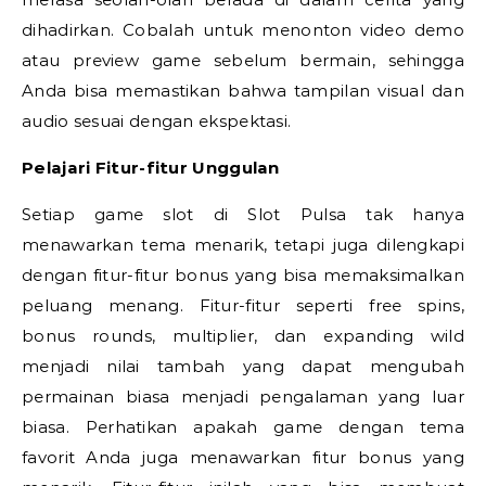
dihadirkan. Cobalah untuk menonton video demo
atau preview game sebelum bermain, sehingga
Anda bisa memastikan bahwa tampilan visual dan
audio sesuai dengan ekspektasi.
Pelajari Fitur-fitur Unggulan
Setiap game slot di Slot Pulsa tak hanya
menawarkan tema menarik, tetapi juga dilengkapi
dengan fitur-fitur bonus yang bisa memaksimalkan
peluang menang. Fitur-fitur seperti free spins,
bonus rounds, multiplier, dan expanding wild
menjadi nilai tambah yang dapat mengubah
permainan biasa menjadi pengalaman yang luar
biasa. Perhatikan apakah game dengan tema
favorit Anda juga menawarkan fitur bonus yang