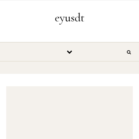
Skip to content
eyusdt