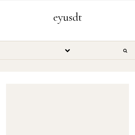
Skip to content
eyusdt