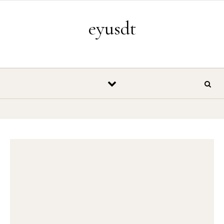
Skip to content
eyusdt