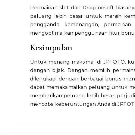
Permainan slot dari Dragoonsoft biasany
peluang lebih besar untuk meraih kem
pengganda kemenangan, permainan i
mengoptimalkan penggunaan fitur bonu
Kesimpulan
Untuk menang maksimal di JPTOTO, ku
dengan bijak. Dengan memilih permaina
dilengkapi dengan berbagai bonus mena
dapat memaksimalkan peluang untuk me
memberikan peluang lebih besar, perjudi
mencoba keberuntungan Anda di JPTOT