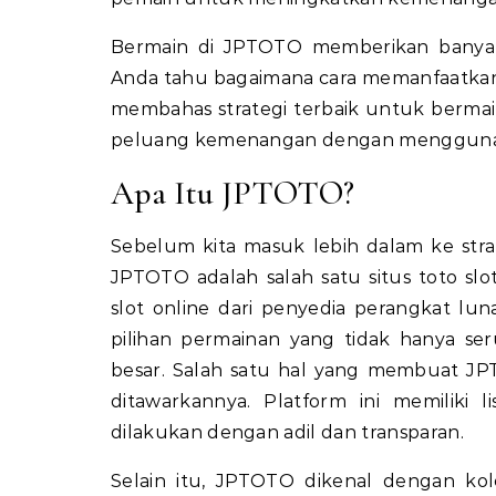
Bermain di JPTOTO memberikan banyak
Anda tahu bagaimana cara memanfaatkan fit
membahas strategi terbaik untuk bermai
peluang kemenangan dengan menggunaka
Apa Itu JPTOTO?
Sebelum kita masuk lebih dalam ke stra
JPTOTO adalah salah satu situs toto sl
slot online dari penyedia perangkat l
pilihan permainan yang tidak hanya se
besar. Salah satu hal yang membuat 
ditawarkannya. Platform ini memiliki 
dilakukan dengan adil dan transparan.
Selain itu, JPTOTO dikenal dengan kol