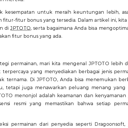
 kesempatan untuk meraih keuntungan lebih, as
ur-fitur bonus yang tersedia. Dalam artikel ini, kita
n di
JPTOTO
, serta bagaimana Anda bisa mengoptim
n fitur bonus yang ada.
tegi permainan, mari kita mengenal JPTOTO lebih d
ot terpercaya yang menyediakan berbagai jenis perm
unak ternama. Di JPTOTO, Anda bisa menemukan ber
ru, tetapi juga menawarkan peluang menang yang 
JPTOTO menonjol adalah keamanan dan kenyamanan
lisensi resmi yang memastikan bahwa setiap perm
eksi permainan dari penyedia seperti Dragoonsoft,