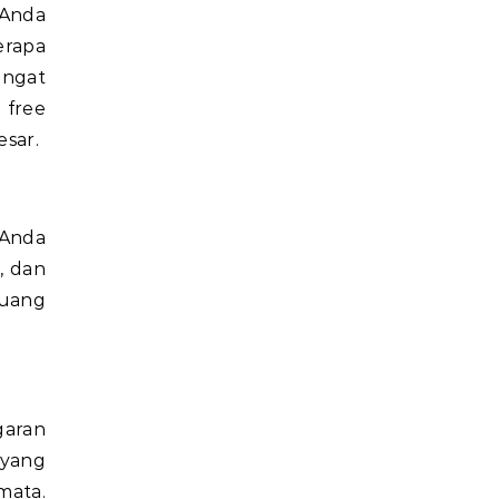
 Anda
erapa
angat
 free
sar.
 Anda
, dan
ruang
garan
 yang
mata.