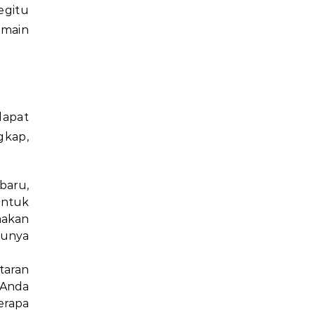
egitu
emain
dapat
gkap,
baru,
untuk
nakan
tunya
utaran
 Anda
erapa