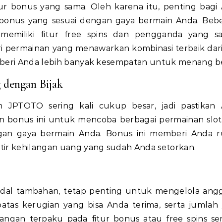
tur bonus yang sama. Oleh karena itu, penting bagi
bonus yang sesuai dengan gaya bermain Anda. Beb
 memiliki fitur free spins dan pengganda yang s
permainan yang menawarkan kombinasi terbaik dari
emberi Anda lebih banyak kesempatan untuk menang be
 dengan Bijak
 JPTOTO sering kali cukup besar, jadi pastikan
bonus ini untuk mencoba berbagai permainan slot
gan gaya bermain Anda. Bonus ini memberi Anda 
ir kehilangan uang yang sudah Anda setorkan.
al tambahan, tetap penting untuk mengelola ang
atas kerugian yang bisa Anda terima, serta jumlah
Jangan terpaku pada fitur bonus atau free spins se