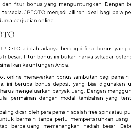
if dan fitur bonus yang menguntungkan. Dengan b
 tersedia, JPTOTO menjadi pilihan ideal bagi para p
nia perjudian online.
TOTO
i JPTOTO adalah adanya berbagai fitur bonus yang 
 besar. Fitur bonus ini bukan hanya sekadar pelen
ksimalkan keuntungan Anda.
slot online menawarkan bonus sambutan bagi pemain 
ya, ini berupa bonus deposit yang bisa digunakan 
a harus mengeluarkan banyak uang. Dengan menggu
ulai permainan dengan modal tambahan yang ten
paling dicari oleh para pemain adalah free spins atau p
a untuk bermain tanpa perlu mempertaruhkan uang
tap berpeluang memenangkan hadiah besar. Beb