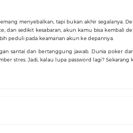
 memang menyebalkan, tapi bukan akhir segalanya. D
ce, dan sedikit kesabaran, akun kamu bisa kembali d
ebih peduli pada keamanan akun ke depannya.
gan santai dan bertanggung jawab. Dunia poker dan
mber stres. Jadi, kalau lupa password lagi? Sekarang