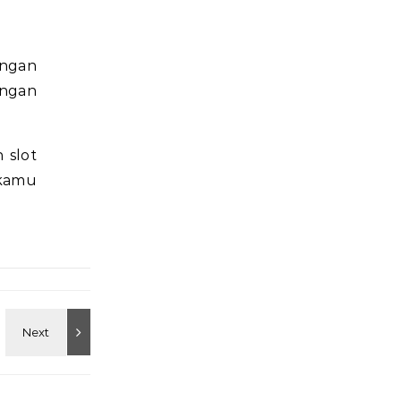
engan
engan
 slot
 kamu