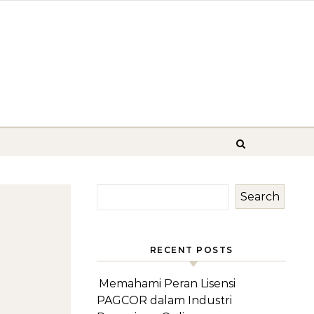
Search
RECENT POSTS
Memahami Peran Lisensi
PAGCOR dalam Industri