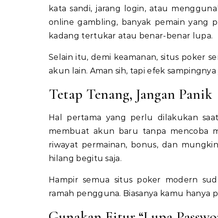
kata sandi, jarang login, atau menggun
online gambling, banyak pemain yang pu
kadang tertukar atau benar-benar lupa.
Selain itu, demi keamanan, situs poker 
akun lain. Aman sih, tapi efek sampingny
Tetap Tenang, Jangan Panik
Hal pertama yang perlu dilakukan saa
membuat akun baru tanpa mencoba me
riwayat permainan, bonus, dan mungkin
hilang begitu saja.
Hampir semua situs poker modern sud
ramah pengguna. Biasanya kamu hanya p
Gunakan Fitur “Lupa Passwo