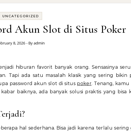
UNCATEGORIZED
rd Akun Slot di Situs Poker
ebruary 8, 2026
- By
admin
jadi hiburan favorit banyak orang. Sensasinya seru,
n. Tapi ada satu masalah klasik yang sering bikin 
pa password akun slot di situs
poker
. Tenang, kamu 
kabar baiknya, ada banyak solusi praktis yang bisa
erjadi?
erapa hal sederhana. Bisa jadi karena terlalu sering 