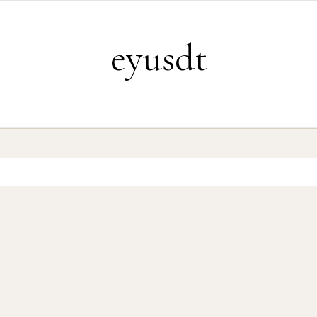
eyusdt