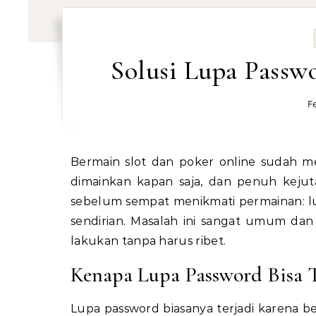
Solusi Lupa Passwo
F
Bermain slot dan poker online sudah men
dimainkan kapan saja, dan penuh kejuta
sebelum sempat menikmati permainan: lu
sendirian. Masalah ini sangat umum dan 
lakukan tanpa harus ribet.
Kenapa Lupa Password Bisa T
Lupa password biasanya terjadi karena beb