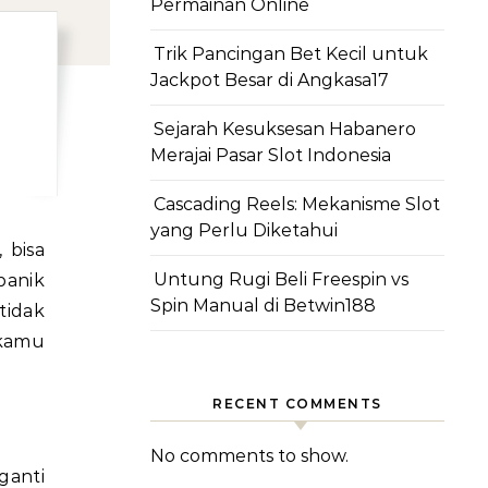
Permainan Online
Trik Pancingan Bet Kecil untuk
Jackpot Besar di Angkasa17
Sejarah Kesuksesan Habanero
Merajai Pasar Slot Indonesia
Cascading Reels: Mekanisme Slot
yang Perlu Diketahui
 bisa
Untung Rugi Beli Freespin vs
panik
Spin Manual di Betwin188
tidak
 kamu
RECENT COMMENTS
No comments to show.
ganti