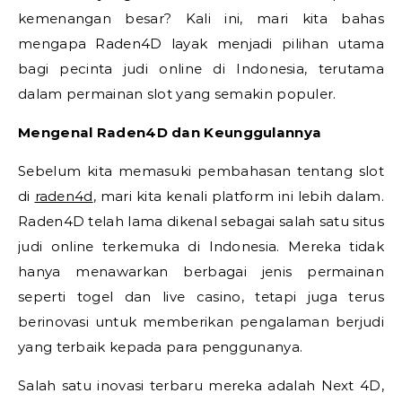
kemenangan besar? Kali ini, mari kita bahas
mengapa Raden4D layak menjadi pilihan utama
bagi pecinta judi online di Indonesia, terutama
dalam permainan slot yang semakin populer.
Mengenal Raden4D dan Keunggulannya
Sebelum kita memasuki pembahasan tentang slot
di
raden4d
, mari kita kenali platform ini lebih dalam.
Raden4D telah lama dikenal sebagai salah satu situs
judi online terkemuka di Indonesia. Mereka tidak
hanya menawarkan berbagai jenis permainan
seperti togel dan live casino, tetapi juga terus
berinovasi untuk memberikan pengalaman berjudi
yang terbaik kepada para penggunanya.
Salah satu inovasi terbaru mereka adalah Next 4D,