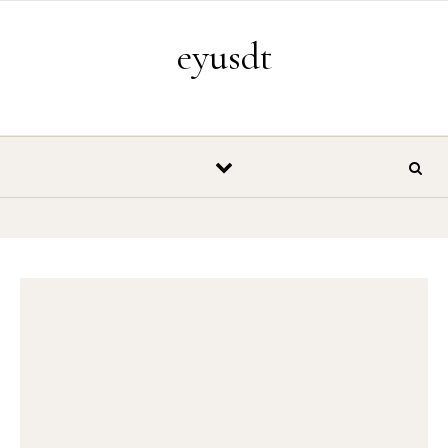
Skip to content
eyusdt