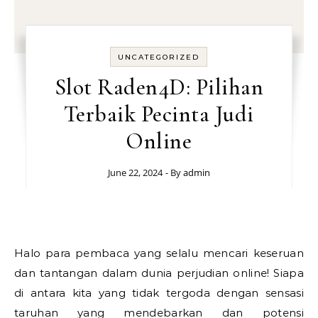
UNCATEGORIZED
Slot Raden4D: Pilihan
Terbaik Pecinta Judi
Online
June 22, 2024
- By
admin
Halo para pembaca yang selalu mencari keseruan
dan tantangan dalam dunia perjudian online! Siapa
di antara kita yang tidak tergoda dengan sensasi
taruhan yang mendebarkan dan potensi