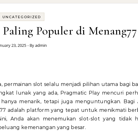
UNCATEGORIZED
y Paling Populer di Menang77
anuary 23, 2025
- By
admin
a, permainan slot selalu menjadi pilihan utama bagi b
ngkat lunak yang ada, Pragmatic Play mencuri perh
 hanya menarik, tetapi juga menguntungkan. Bagi
77 adalah platform yang tepat untuk menikmati ber
sini, Anda akan menemukan slot-slot yang tidak 
peluang kemenangan yang besar.