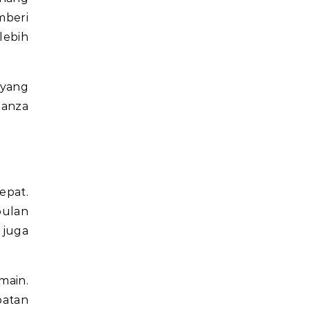
mberi
lebih
 yang
nanza
epat.
bulan
 juga
main.
patan