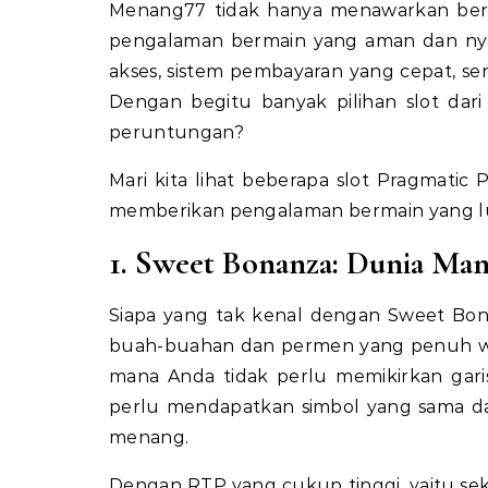
Menang77 tidak hanya menawarkan berba
pengalaman bermain yang aman dan n
akses, sistem pembayaran yang cepat, s
Dengan begitu banyak pilihan slot dari
peruntungan?
Mari kita lihat beberapa slot Pragmatic
memberikan pengalaman bermain yang lu
1. Sweet Bonanza: Dunia Ma
Siapa yang tak kenal dengan Sweet Bona
buah-buahan dan permen yang penuh warn
mana Anda tidak perlu memikirkan gari
perlu mendapatkan simbol yang sama da
menang.
Dengan RTP yang cukup tinggi, yaitu s