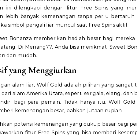
an ini dilengkapi dengan fitur Free Spins yang me
 lebih banyak kemenangan tanpa perlu bertaruh 
ka simbol pengali liar muncul saat Free Spins aktif.
 Sweet Bonanza memberikan hadiah besar bagi mereka
ang. Di Menang77, Anda bisa menikmati Sweet Bo
an dan mudah.
esif yang Menggiurkan
n alam liar, Wolf Gold adalah pilihan yang sangat t
ari alam Amerika Utara, seperti serigala, elang, dan 
ndiri bagi para pemain. Tidak hanya itu, Wolf Gold
emberi kemenangan besar, bahkan jutaan rupiah.
kan potensi kemenangan yang cukup besar bagi pe
 menawarkan fitur Free Spins yang bisa memberi kesem