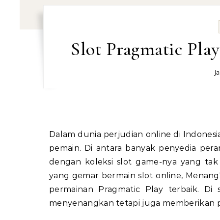
Slot Pragmatic Pla
J
Dalam dunia perjudian online di Indonesi
pemain. Di antara banyak penyedia pera
dengan koleksi slot game-nya yang tak
yang gemar bermain slot online, Menang
permainan Pragmatic Play terbaik. Di 
menyenangkan tetapi juga memberikan 