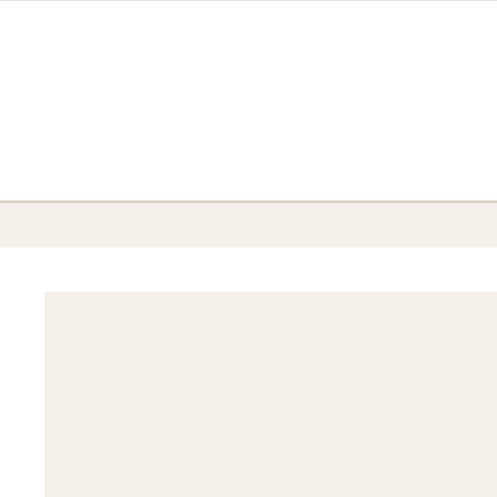
Skip to content