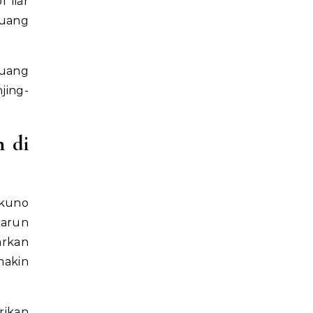
 liar
luang
luang
jing-
n di
 kuno
karun
arkan
makin
rikan