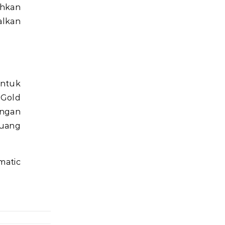
ahkan
alkan
untuk
 Gold
engan
uang
matic