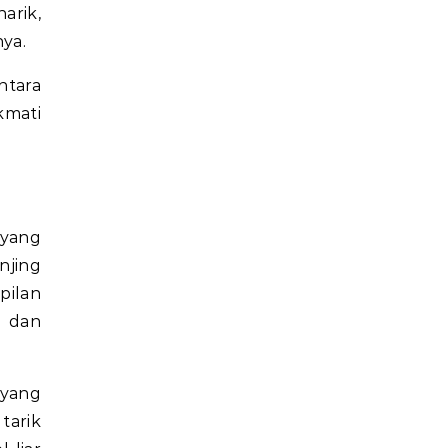
arik,
ya.
ntara
kmati
 yang
njing
pilan
d dan
 yang
tarik