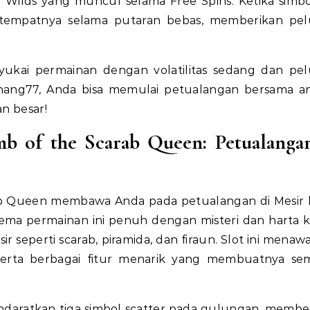
ky Wilds yang muncul selama Free Spins. Ketika simbol
 tempatnya selama putaran bebas, memberikan pe
ukai permainan dengan volatilitas sedang dan pe
ang77, Anda bisa memulai petualangan bersama an
n besar!
b of the Scarab Queen: Petualanga
ab Queen membawa Anda pada petualangan di Mesir
ema permainan ini penuh dengan misteri dan harta 
ir seperti scarab, piramida, dan firaun. Slot ini menaw
serta berbagai fitur menarik yang membuatnya se
ndaratkan tiga simbol scatter pada gulungan, membe