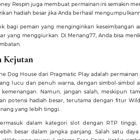
oney Respin juga membuat permainan ini semakin men
ikan hadiah besar jika Anda berhasil mengumpulkann
ocok bagi pemain yang menginginkan keseimbangan a
ar yang menggiurkan. Di Menang77, Anda bisa meni
ambatan.
h Kejutan
The Dog House dari Pragmatic Play adalah permainan
 yang lucu dan penuh warna, dengan simbol-simbol a
 kemenangan. Namun, jangan salah, meskipun tam
n potensi hadiah besar, terutama dengan fitur Wil
ang yang lebih tinggi.
rmasuk dalam kategori slot dengan RTP tinggi,
ih besar dalam jangka panjang. Salah satu daya 