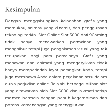
Kesimpulan
Dengan menggabungkan keindahan grafis yang
memukau, animasi yang dinamis, dan penggunaan
teknologi terkini, Slot Online Slot 5000 dari 9Gaming
tidak hanya menawarkan permainan yang
menghibur tetapi juga pengalaman visual yang tak
terlupakan bagi para pemainnya. Grafis yang
menawan dan animasi yang mengasyikkan tidak
hanya memperindah layar perangkat Anda, tetapi
juga membawa Anda dalam perjalanan seru dalam
dunia perjudian online. Jelajahi berbagai pilihan slot
yang ditawarkan oleh Slot 5000 dan nikmati setiap
momen bermain dengan penuh kegembiraan dan
potensi kemenangan yang menggiurkan.