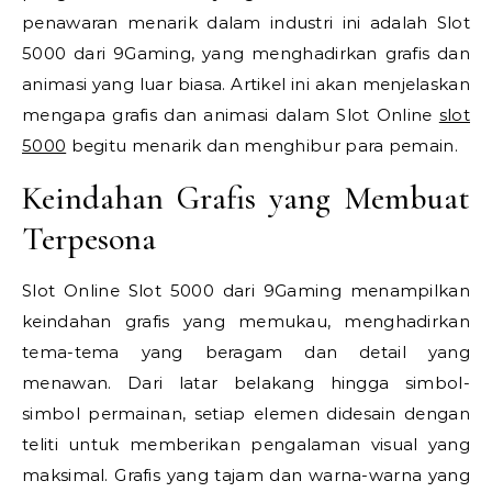
penawaran menarik dalam industri ini adalah Slot
5000 dari 9Gaming, yang menghadirkan grafis dan
animasi yang luar biasa. Artikel ini akan menjelaskan
mengapa grafis dan animasi dalam Slot Online
slot
5000
begitu menarik dan menghibur para pemain.
Keindahan Grafis yang Membuat
Terpesona
Slot Online Slot 5000 dari 9Gaming menampilkan
keindahan grafis yang memukau, menghadirkan
tema-tema yang beragam dan detail yang
menawan. Dari latar belakang hingga simbol-
simbol permainan, setiap elemen didesain dengan
teliti untuk memberikan pengalaman visual yang
maksimal. Grafis yang tajam dan warna-warna yang