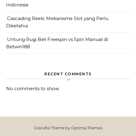
Indonesia
Cascading Reels: Mekanisme Slot yang Perlu
Diketahui
Untung Rugi Beli Freespin vs Spin Manual di
Betwin188
RECENT COMMENTS
No comments to show.
Graceful Theme by
Optima Themes