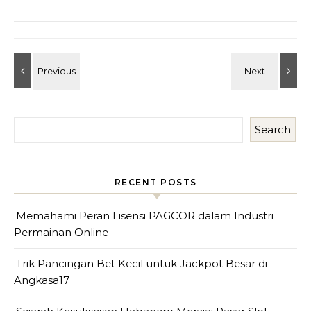
Search
RECENT POSTS
Memahami Peran Lisensi PAGCOR dalam Industri
Permainan Online
Trik Pancingan Bet Kecil untuk Jackpot Besar di
Angkasa17