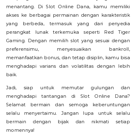
menantang. Di Slot Online Dana, kamu memiliki
akses ke berbagai permainan dengan karakteristik
yang berbeda, termasuk yang dari penyedia
perangkat lunak terkemuka seperti Red Tiger
Gaming. Dengan memilih slot yang sesuai dengan
preferensimu, menyesuaikan bankroll,
memanfaatkan bonus, dan tetap disiplin, kamu bisa
menghadapi varians dan volatilitas dengan lebih
baik.
Jadi, siap untuk memutar gulungan dan
menghadapi tantangan di Slot Online Dana?
Selamat bermain dan semoga keberuntungan
selalu menyertaimu. Jangan lupa untuk selalu
bermain dengan bijak dan nikmati setiap
momennya!