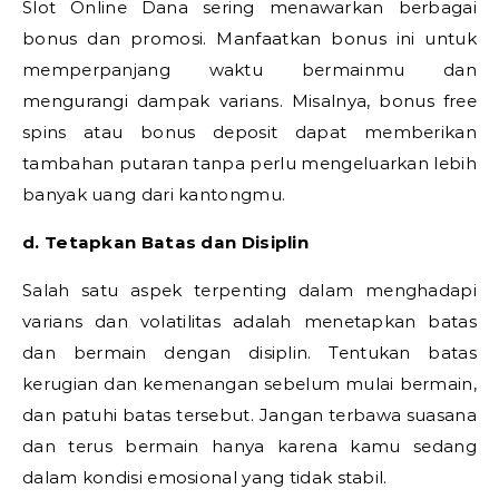
Slot Online Dana sering menawarkan berbagai
bonus dan promosi. Manfaatkan bonus ini untuk
memperpanjang waktu bermainmu dan
mengurangi dampak varians. Misalnya, bonus free
spins atau bonus deposit dapat memberikan
tambahan putaran tanpa perlu mengeluarkan lebih
banyak uang dari kantongmu.
d. Tetapkan Batas dan Disiplin
Salah satu aspek terpenting dalam menghadapi
varians dan volatilitas adalah menetapkan batas
dan bermain dengan disiplin. Tentukan batas
kerugian dan kemenangan sebelum mulai bermain,
dan patuhi batas tersebut. Jangan terbawa suasana
dan terus bermain hanya karena kamu sedang
dalam kondisi emosional yang tidak stabil.