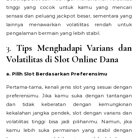
tinggi yang cocok untuk kamu yang mencari
sensasi dan peluang jackpot besar, sementara yang
lainnya menawarkan volatilitas rendah untuk
pengalaman bermain yang lebih stabil.
3.
Tips Menghadapi Varians dan
Volatilitas di Slot Online Dana
a. Pilih Slot Berdasarkan Preferensimu
Pertama-tama, kenali jenis slot yang sesuai dengan
preferensimu. Jika kamu suka dengan tantangan
dan tidak keberatan dengan kemungkinan
kekalahan jangka pendek, slot dengan varians dan
volatilitas tinggi bisa jadi pilihanmu. Namun, jika
kamu lebih suka permainan yang stabil dengan