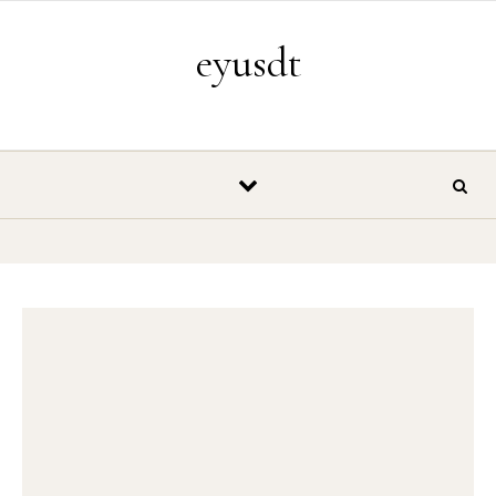
Skip to content
eyusdt