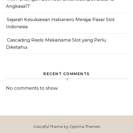
Angkasa17
Sejarah Kesuksesan Habanero Merajai Pasar Slot
Indonesia
Cascading Reels: Mekanisme Slot yang Perlu
Diketahui
RECENT COMMENTS
No comments to show.
Graceful Theme by
Optima Themes