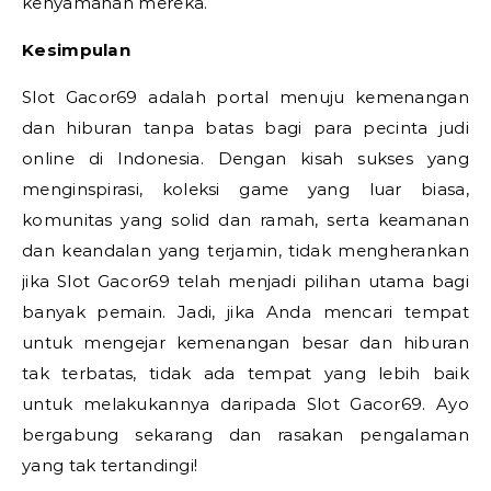
kenyamanan mereka.
Kesimpulan
Slot Gacor69 adalah portal menuju kemenangan
dan hiburan tanpa batas bagi para pecinta judi
online di Indonesia. Dengan kisah sukses yang
menginspirasi, koleksi game yang luar biasa,
komunitas yang solid dan ramah, serta keamanan
dan keandalan yang terjamin, tidak mengherankan
jika Slot Gacor69 telah menjadi pilihan utama bagi
banyak pemain. Jadi, jika Anda mencari tempat
untuk mengejar kemenangan besar dan hiburan
tak terbatas, tidak ada tempat yang lebih baik
untuk melakukannya daripada Slot Gacor69. Ayo
bergabung sekarang dan rasakan pengalaman
yang tak tertandingi!