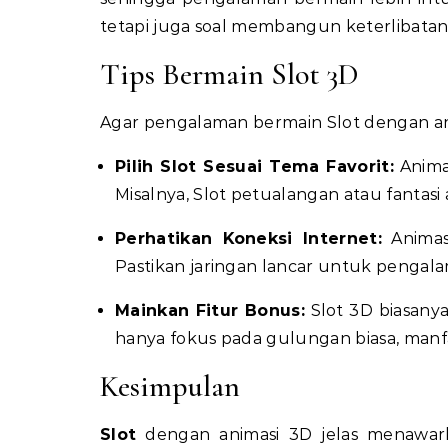
tetapi juga soal membangun keterlibatan 
Tips Bermain Slot 3D
Agar pengalaman bermain Slot dengan ani
Pilih Slot Sesuai Tema Favorit:
Animas
Misalnya, Slot petualangan atau fantasi
Perhatikan Koneksi Internet:
Animas
Pastikan jaringan lancar untuk pengal
Mainkan Fitur Bonus:
Slot 3D biasany
hanya fokus pada gulungan biasa, manf
Kesimpulan
Slot
dengan animasi 3D jelas menawar