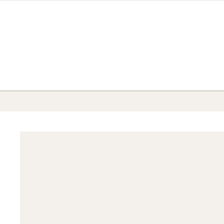
Skip to content