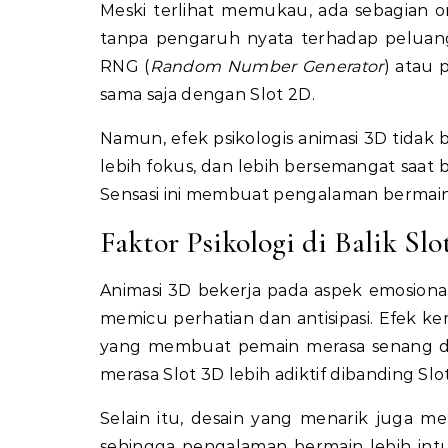
Meski terlihat memukau, ada sebagian 
tanpa pengaruh nyata terhadap peluan
RNG (
Random Number Generator
) atau p
sama saja dengan Slot 2D.
Namun, efek psikologis animasi 3D tidak
lebih fokus, dan lebih bersemangat saat
Sensasi ini membuat pengalaman bermain
Faktor Psikologi di Balik Slo
Animasi 3D bekerja pada aspek emosional 
memicu perhatian dan antisipasi. Efek
yang membuat pemain merasa senang dan
merasa Slot 3D lebih adiktif dibanding Slot
Selain itu, desain yang menarik juga 
sehingga pengalaman bermain lebih intu