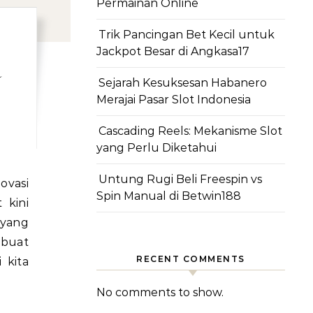
Permainan Online
Trik Pancingan Bet Kecil untuk
Jackpot Besar di Angkasa17
u
Sejarah Kesuksesan Habanero
Merajai Pasar Slot Indonesia
Cascading Reels: Mekanisme Slot
yang Perlu Diketahui
Untung Rugi Beli Freespin vs
Spin Manual di Betwin188
 kini
 yang
buat
RECENT COMMENTS
 kita
No comments to show.