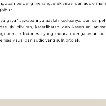
 mengubah peluang menang, efek visual dan audio me
ghibur.
nya gaya? Jawabannya adalah keduanya. Dari sisi pe
ari sisi hiburan, keterlibatan, dan keseruan, anima
agi pemain Indonesia yang mencari pengalaman be
sasi visual dan audio yang sulit ditolak.