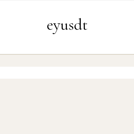
eyusdt