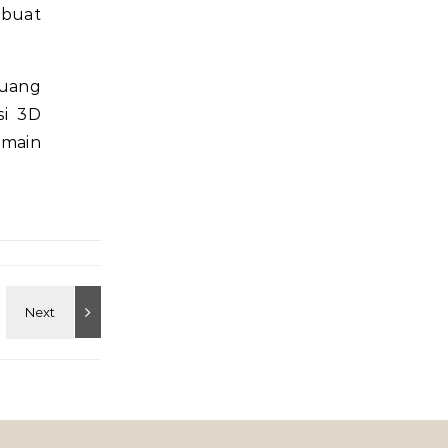
mbuat
luang
si 3D
rmain