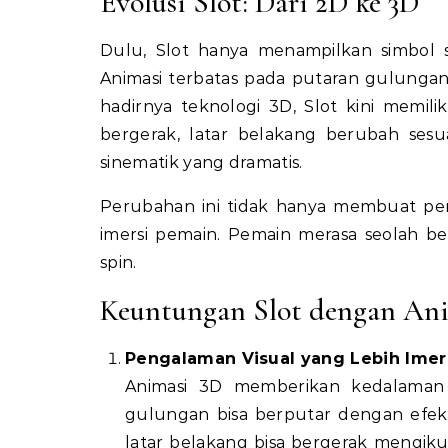
Evolusi Slot: Dari 2D ke 3D
Dulu, Slot hanya menampilkan simbol se
Animasi terbatas pada putaran gulung
hadirnya teknologi 3D, Slot kini memilik
bergerak, latar belakang berubah ses
sinematik yang dramatis.
Perubahan ini tidak hanya membuat per
imersi pemain. Pemain merasa seolah b
spin.
Keuntungan Slot dengan An
Pengalaman Visual yang Lebih Imer
Animasi 3D memberikan kedalaman vi
gulungan bisa berputar dengan efek
latar belakang bisa bergerak mengiku