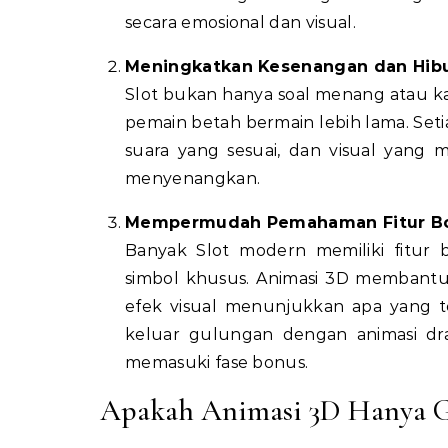
secara emosional dan visual.
Meningkatkan Kesenangan dan Hib
Slot bukan hanya soal menang atau 
pemain betah bermain lebih lama. Set
suara yang sesuai, dan visual yang 
menyenangkan.
Mempermudah Pemahaman Fitur B
Banyak Slot modern memiliki fitur b
simbol khusus. Animasi 3D membantu
efek visual menunjukkan apa yang ter
keluar gulungan dengan animasi dr
memasuki fase bonus.
Apakah Animasi 3D Hanya G