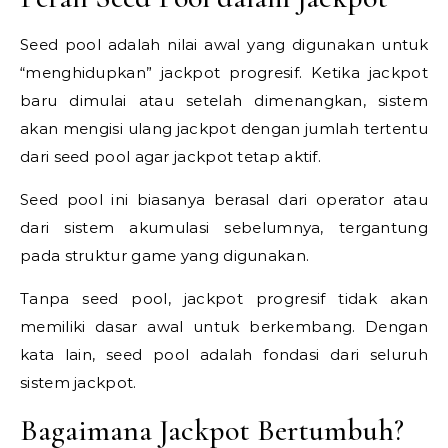
Seed pool adalah nilai awal yang digunakan untuk
“menghidupkan” jackpot progresif. Ketika jackpot
baru dimulai atau setelah dimenangkan, sistem
akan mengisi ulang jackpot dengan jumlah tertentu
dari seed pool agar jackpot tetap aktif.
Seed pool ini biasanya berasal dari operator atau
dari sistem akumulasi sebelumnya, tergantung
pada struktur game yang digunakan.
Tanpa seed pool, jackpot progresif tidak akan
memiliki dasar awal untuk berkembang. Dengan
kata lain, seed pool adalah fondasi dari seluruh
sistem jackpot.
Bagaimana Jackpot Bertumbuh?