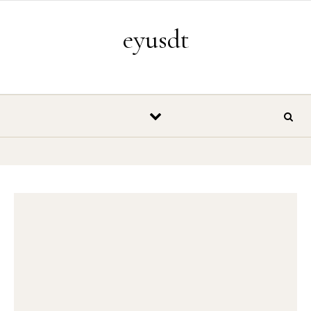
Skip to content
eyusdt