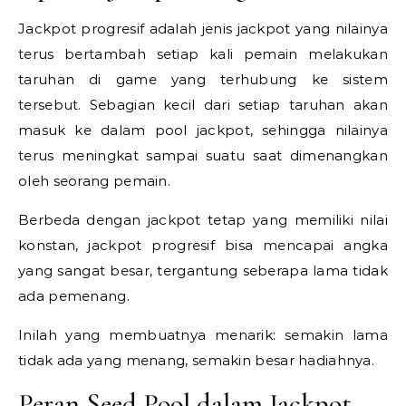
Jackpot progresif adalah jenis jackpot yang nilainya
terus bertambah setiap kali pemain melakukan
taruhan di game yang terhubung ke sistem
tersebut. Sebagian kecil dari setiap taruhan akan
masuk ke dalam pool jackpot, sehingga nilainya
terus meningkat sampai suatu saat dimenangkan
oleh seorang pemain.
Berbeda dengan jackpot tetap yang memiliki nilai
konstan, jackpot progresif bisa mencapai angka
yang sangat besar, tergantung seberapa lama tidak
ada pemenang.
Inilah yang membuatnya menarik: semakin lama
tidak ada yang menang, semakin besar hadiahnya.
Peran Seed Pool dalam Jackpot