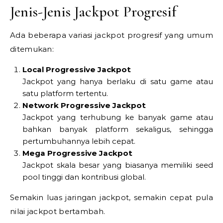
Jenis-Jenis Jackpot Progresif
Ada beberapa variasi jackpot progresif yang umum
ditemukan:
Local Progressive Jackpot
Jackpot yang hanya berlaku di satu game atau
satu platform tertentu.
Network Progressive Jackpot
Jackpot yang terhubung ke banyak game atau
bahkan banyak platform sekaligus, sehingga
pertumbuhannya lebih cepat.
Mega Progressive Jackpot
Jackpot skala besar yang biasanya memiliki seed
pool tinggi dan kontribusi global.
Semakin luas jaringan jackpot, semakin cepat pula
nilai jackpot bertambah.