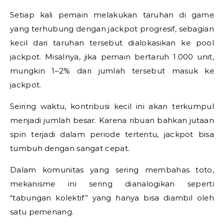
Setiap kali pemain melakukan taruhan di game
yang terhubung dengan jackpot progresif, sebagian
kecil dari taruhan tersebut dialokasikan ke pool
jackpot. Misalnya, jika pemain bertaruh 1.000 unit,
mungkin 1–2% dari jumlah tersebut masuk ke
jackpot.
Seiring waktu, kontribusi kecil ini akan terkumpul
menjadi jumlah besar. Karena ribuan bahkan jutaan
spin terjadi dalam periode tertentu, jackpot bisa
tumbuh dengan sangat cepat.
Dalam komunitas yang sering membahas toto,
mekanisme ini sering dianalogikan seperti
“tabungan kolektif” yang hanya bisa diambil oleh
satu pemenang.