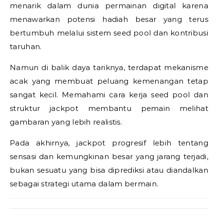
menarik dalam dunia permainan digital karena
menawarkan potensi hadiah besar yang terus
bertumbuh melalui sistem seed pool dan kontribusi
taruhan.
Namun di balik daya tariknya, terdapat mekanisme
acak yang membuat peluang kemenangan tetap
sangat kecil. Memahami cara kerja seed pool dan
struktur jackpot membantu pemain melihat
gambaran yang lebih realistis.
Pada akhirnya, jackpot progresif lebih tentang
sensasi dan kemungkinan besar yang jarang terjadi,
bukan sesuatu yang bisa diprediksi atau diandalkan
sebagai strategi utama dalam bermain.