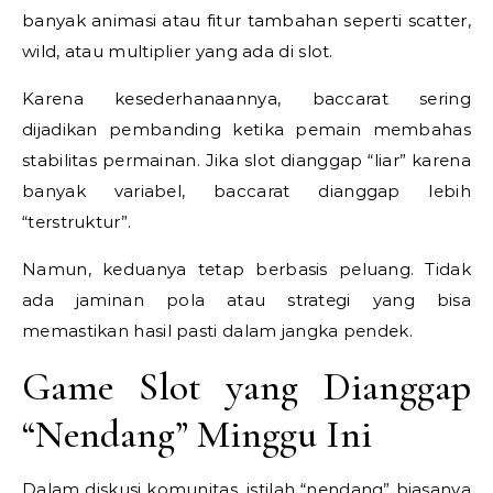
banyak animasi atau fitur tambahan seperti scatter,
wild, atau multiplier yang ada di slot.
Karena kesederhanaannya, baccarat sering
dijadikan pembanding ketika pemain membahas
stabilitas permainan. Jika slot dianggap “liar” karena
banyak variabel, baccarat dianggap lebih
“terstruktur”.
Namun, keduanya tetap berbasis peluang. Tidak
ada jaminan pola atau strategi yang bisa
memastikan hasil pasti dalam jangka pendek.
Game Slot yang Dianggap
“Nendang” Minggu Ini
Dalam diskusi komunitas, istilah “nendang” biasanya