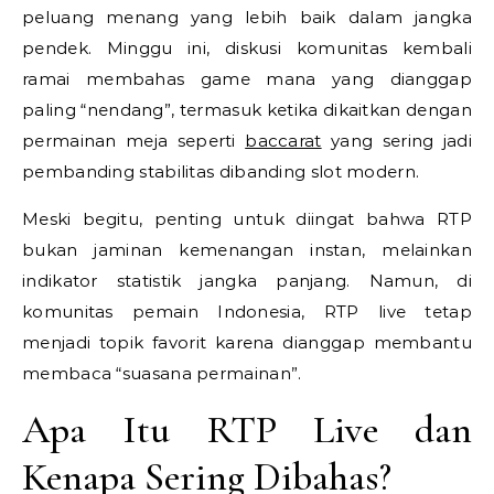
peluang menang yang lebih baik dalam jangka
pendek. Minggu ini, diskusi komunitas kembali
ramai membahas game mana yang dianggap
paling “nendang”, termasuk ketika dikaitkan dengan
permainan meja seperti
baccarat
yang sering jadi
pembanding stabilitas dibanding slot modern.
Meski begitu, penting untuk diingat bahwa RTP
bukan jaminan kemenangan instan, melainkan
indikator statistik jangka panjang. Namun, di
komunitas pemain Indonesia, RTP live tetap
menjadi topik favorit karena dianggap membantu
membaca “suasana permainan”.
Apa Itu RTP Live dan
Kenapa Sering Dibahas?