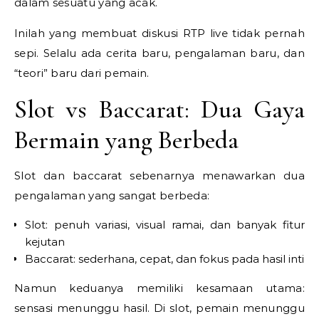
dalam sesuatu yang acak.
Inilah yang membuat diskusi RTP live tidak pernah
sepi. Selalu ada cerita baru, pengalaman baru, dan
“teori” baru dari pemain.
Slot vs Baccarat: Dua Gaya
Bermain yang Berbeda
Slot dan baccarat sebenarnya menawarkan dua
pengalaman yang sangat berbeda:
Slot: penuh variasi, visual ramai, dan banyak fitur
kejutan
Baccarat: sederhana, cepat, dan fokus pada hasil inti
Namun keduanya memiliki kesamaan utama:
sensasi menunggu hasil. Di slot, pemain menunggu