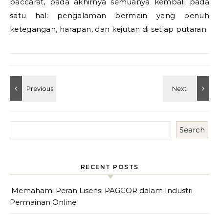
baccarat
, pada akhirnya semuanya kembali pada
satu hal: pengalaman bermain yang penuh
ketegangan, harapan, dan kejutan di setiap putaran.
Search
RECENT POSTS
Memahami Peran Lisensi PAGCOR dalam Industri
Permainan Online