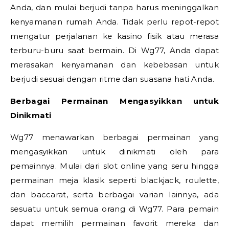
Anda, dan mulai berjudi tanpa harus meninggalkan
kenyamanan rumah Anda. Tidak perlu repot-repot
mengatur perjalanan ke kasino fisik atau merasa
terburu-buru saat bermain. Di Wg77, Anda dapat
merasakan kenyamanan dan kebebasan untuk
berjudi sesuai dengan ritme dan suasana hati Anda.
Berbagai Permainan Mengasyikkan untuk
Dinikmati
Wg77 menawarkan berbagai permainan yang
mengasyikkan untuk dinikmati oleh para
pemainnya. Mulai dari slot online yang seru hingga
permainan meja klasik seperti blackjack, roulette,
dan baccarat, serta berbagai varian lainnya, ada
sesuatu untuk semua orang di Wg77. Para pemain
dapat memilih permainan favorit mereka dan