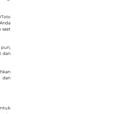
DToto
 Anda
 saat
 pun,
t dan
uhkan
n dan
untuk