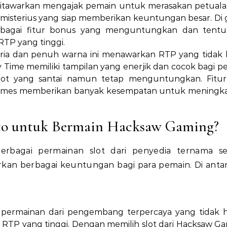
 ditawarkan mengajak pemain untuk merasakan petual
l misterius yang siap memberikan keuntungan besar. Di
rbagai fitur bonus yang menguntungkan dan tentu 
TP yang tinggi.
ria dan penuh warna ini menawarkan RTP yang tidak 
y Time memiliki tampilan yang enerjik dan cocok bagi p
ot yang santai namun tetap menguntungkan. Fitur-
s games memberikan banyak kesempatan untuk meningk
to untuk Bermain Hacksaw Gaming?
rbagai permainan slot dari penyedia ternama se
n berbagai keuntungan bagi para pemain. Di anta
permainan dari pengembang terpercaya yang tidak 
RTP yang tinggi. Dengan memilih slot dari Hacksaw Ga