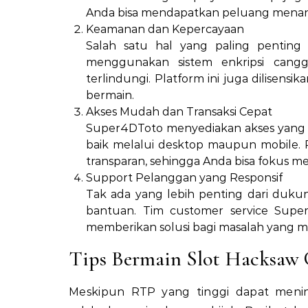
Anda bisa mendapatkan peluang menang 
Keamanan dan Kepercayaan
Salah satu hal yang paling penting
menggunakan sistem enkripsi cang
terlindungi. Platform ini juga dilisen
bermain.
Akses Mudah dan Transaksi Cepat
Super4DToto menyediakan akses yang m
baik melalui desktop maupun mobile. P
transparan, sehingga Anda bisa fokus me
Support Pelanggan yang Responsif
Tak ada yang lebih penting dari duk
bantuan. Tim customer service Sup
memberikan solusi bagi masalah yang m
Tips Bermain Slot Hacksaw
Meskipun RTP yang tinggi dapat men