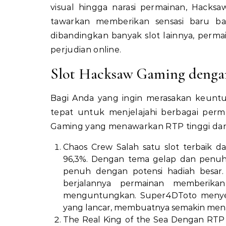
visual hingga narasi permainan, Hack
tawarkan memberikan sensasi baru b
dibandingkan banyak slot lainnya, perma
perjudian online.
Slot Hacksaw Gaming denga
Bagi Anda yang ingin merasakan keuntu
tepat untuk menjelajahi berbagai perm
Gaming yang menawarkan RTP tinggi dan b
Chaos Crew Salah satu slot terbaik 
96,3%. Dengan tema gelap dan penuh
penuh dengan potensi hadiah besar. F
berjalannya permainan memberika
menguntungkan. Super4DToto menyed
yang lancar, membuatnya semakin mena
The Real King of the Sea Dengan RTP se