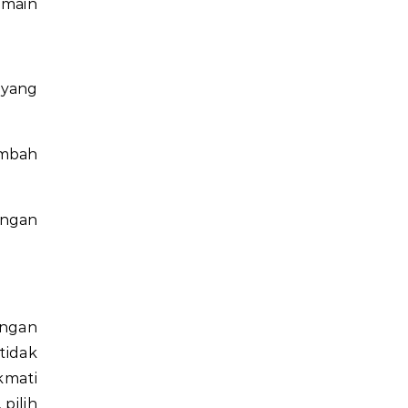
rmain
 yang
ambah
angan
angan
tidak
kmati
pilih