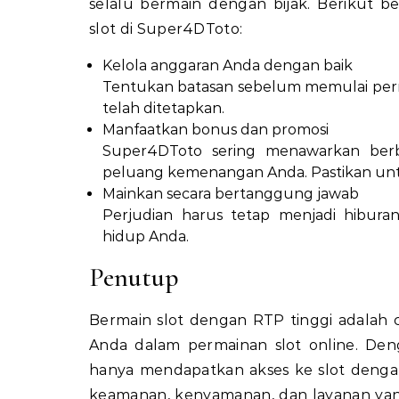
selalu bermain dengan bijak. Berikut 
slot di Super4DToto:
Kelola anggaran Anda dengan baik
Tentukan batasan sebelum memulai perm
telah ditetapkan.
Manfaatkan bonus dan promosi
Super4DToto sering menawarkan ber
peluang kemenangan Anda. Pastikan unt
Mainkan secara bertanggung jawab
Perjudian harus tetap menjadi hibur
hidup Anda.
Penutup
Bermain slot dengan RTP tinggi adalah
Anda dalam permainan slot online. De
hanya mendapatkan akses ke slot dengan
keamanan, kenyamanan, dan layanan yang l