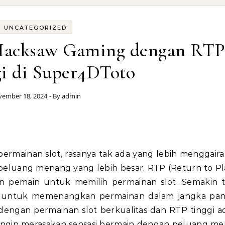
UNCATEGORIZED
Hacksaw Gaming dengan RT
gi di Super4DToto
ember 18, 2024
- By
admin
permainan slot, rasanya tak ada yang lebih menggair
peluang menang yang lebih besar. RTP (Return to Pl
n pemain untuk memilih permainan slot. Semakin t
a untuk memenangkan permainan dalam jangka pan
dengan permainan slot berkualitas dan RTP tinggi a
ngin merasakan sensasi bermain dengan peluang m