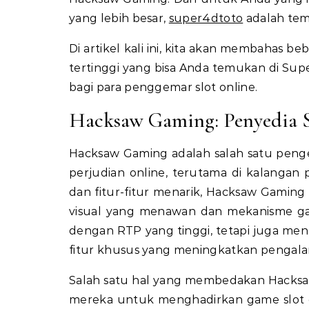
yang lebih besar,
super4dtoto
adalah tem
Di artikel kali ini, kita akan membahas
tertinggi yang bisa Anda temukan di Supe
bagi para penggemar slot online.
Hacksaw Gaming: Penyedia S
Hacksaw Gaming adalah salah satu peng
perjudian online, terutama di kalangan 
dan fitur-fitur menarik, Hacksaw Gami
visual yang menawan dan mekanisme ga
dengan RTP yang tinggi, tetapi juga m
fitur khusus yang meningkatkan pengal
Salah satu hal yang membedakan Hacksa
mereka untuk menghadirkan game slot d