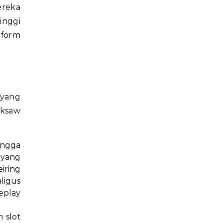
ereka
inggi
tform
 yang
cksaw
ingga
 yang
iring
igus
eplay
 slot