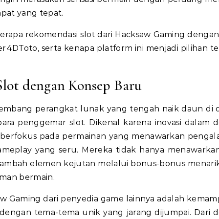
pat yang tepat.
 beberapa rekomendasi slot dari Hacksaw Gaming denga
r4DToto, serta kenapa platform ini menjadi pilihan te
lot dengan Konsep Baru
embang perangkat lunak yang tengah naik daun di 
para penggemar slot. Dikenal karena inovasi dalam d
ng berfokus pada permainan yang menawarkan penga
meplay yang seru. Mereka tidak hanya menawarkan
enambah elemen kejutan melalui bonus-bonus menari
aman bermain.
w Gaming dari penyedia game lainnya adalah kema
engan tema-tema unik yang jarang dijumpai. Dari d