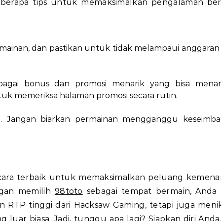
beberapa tips untuk memaksimalkan pengalaman be
ainan, dan pastikan untuk tidak melampaui anggaran
bagai bonus dan promosi menarik yang bisa men
uk memeriksa halaman promosi secara rutin.
an. Jangan biarkan permainan mengganggu keseimb
 cara terbaik untuk memaksimalkan peluang kemen
ngan memilih
98toto
sebagai tempat bermain, Anda 
 RTP tinggi dari Hacksaw Gaming, tetapi juga meni
uar biasa. Jadi, tunggu apa lagi? Siapkan diri Anda, 