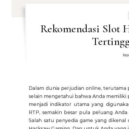
Rekomendasi Slot 
Terting
Nov
Dalam dunia perjudian online, terutama 
selain mengetahui bahwa Anda memiliki 
menjadi indikator utama yang digunaka
RTP, semakin besar pula peluang And
Salah satu penyedia game yang dikenal 
Hacksaw Gaming. Dan untuk Anda yang i