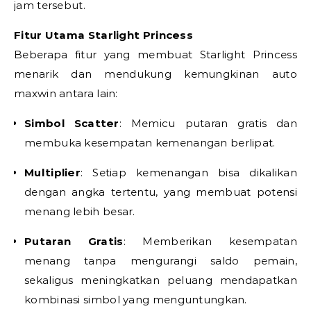
jam tersebut.
Fitur Utama Starlight Princess
Beberapa fitur yang membuat Starlight Princess
menarik dan mendukung kemungkinan auto
maxwin antara lain:
Simbol Scatter
: Memicu putaran gratis dan
membuka kesempatan kemenangan berlipat.
Multiplier
: Setiap kemenangan bisa dikalikan
dengan angka tertentu, yang membuat potensi
menang lebih besar.
Putaran Gratis
: Memberikan kesempatan
menang tanpa mengurangi saldo pemain,
sekaligus meningkatkan peluang mendapatkan
kombinasi simbol yang menguntungkan.