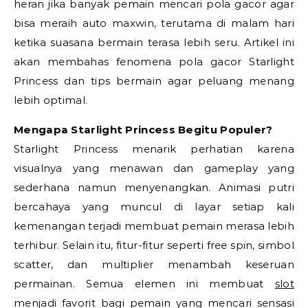
heran jika banyak pemain mencari pola gacor agar
bisa meraih auto maxwin, terutama di malam hari
ketika suasana bermain terasa lebih seru. Artikel ini
akan membahas fenomena pola gacor Starlight
Princess dan tips bermain agar peluang menang
lebih optimal.
Mengapa Starlight Princess Begitu Populer?
Starlight Princess menarik perhatian karena
visualnya yang menawan dan gameplay yang
sederhana namun menyenangkan. Animasi putri
bercahaya yang muncul di layar setiap kali
kemenangan terjadi membuat pemain merasa lebih
terhibur. Selain itu, fitur-fitur seperti free spin, simbol
scatter, dan multiplier menambah keseruan
permainan. Semua elemen ini membuat
slot
menjadi favorit bagi pemain yang mencari sensasi