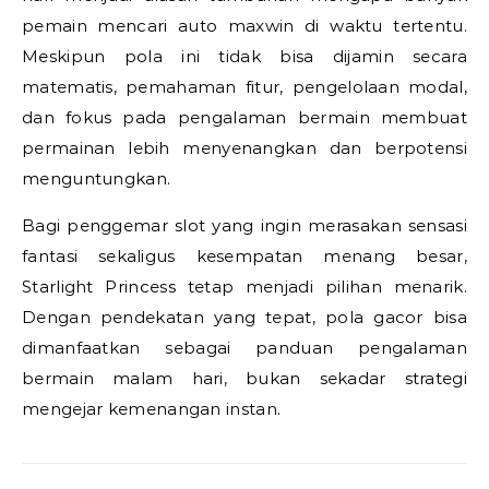
pemain mencari auto maxwin di waktu tertentu.
Meskipun pola ini tidak bisa dijamin secara
matematis, pemahaman fitur, pengelolaan modal,
dan fokus pada pengalaman bermain membuat
permainan lebih menyenangkan dan berpotensi
menguntungkan.
Bagi penggemar slot yang ingin merasakan sensasi
fantasi sekaligus kesempatan menang besar,
Starlight Princess tetap menjadi pilihan menarik.
Dengan pendekatan yang tepat, pola gacor bisa
dimanfaatkan sebagai panduan pengalaman
bermain malam hari, bukan sekadar strategi
mengejar kemenangan instan.