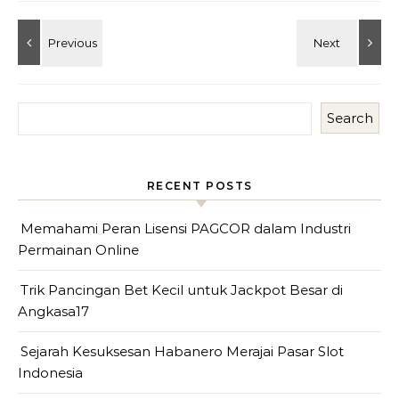
Search
RECENT POSTS
Memahami Peran Lisensi PAGCOR dalam Industri
Permainan Online
Trik Pancingan Bet Kecil untuk Jackpot Besar di
Angkasa17
Sejarah Kesuksesan Habanero Merajai Pasar Slot
Indonesia