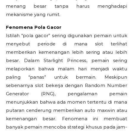
menang besar tanpa harus menghadapi
mekanisme yang rumit.
Fenomena Pola Gacor
Istilah “pola gacor” sering digunakan pemain untuk
menyebut periode di mana slot terlihat
memberikan kemenangan lebih sering atau lebih
besar. Dalam Starlight Princess, pemain sering
melaporkan bahwa malam hari menjadi waktu
paling “panas” untuk bermain. Meskipun
sebenarnya slot bekerja dengan Random Number
Generator (RNG), pengalaman pemain
menunjukkan bahwa ada momen tertentu di mana
putaran cenderung memberikan auto maxwin atau
kemenangan besar. Fenomena ini membuat
banyak pemain mencoba strategi khusus pada jam-