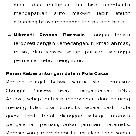
gratis dan multiplier. Ini bisa membantu
mendapatkan auto maxwin lebih efektif
dibanding hanya mengandalkan putaran biasa.
Nikmati Proses Bermain
: Jangan terlalu
terobsesi dengan kemenangan. Nikmati animasi,
musik, dan sensasi setiap putaran, sehingga
permainan tetap menghibur.
Peran Keberuntungan dalam Pola Gacor
Penting diingat bahwa semua slot, termasuk
Starlight Princess, tetap mengandalkan RNG.
Artinya, setiap putaran independen dan peluang
menang tidak bisa diprediksi secara pasti. Pola
gacor lebih tepat dianggap sebagai momen
pengalaman pemain, bukan jaminan matematis.
Pemain yang memahami hal ini akan lebih santai