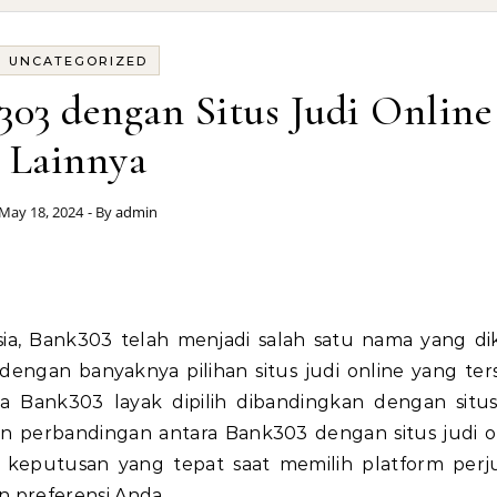
UNCATEGORIZED
03 dengan Situs Judi Online
Lainnya
May 18, 2024
- By
admin
sia, Bank303 telah menjadi salah satu nama yang di
engan banyaknya pilihan situs judi online yang ters
Bank303 layak dipilih dibandingkan dengan situs
kan perbandingan antara Bank303 dengan situs judi o
keputusan yang tepat saat memilih platform perj
 preferensi Anda.