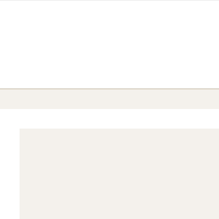
Skip to content