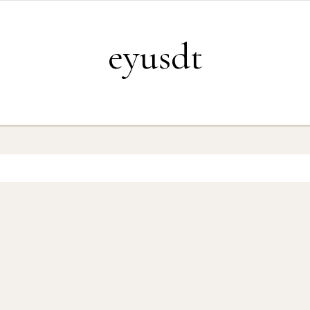
eyusdt