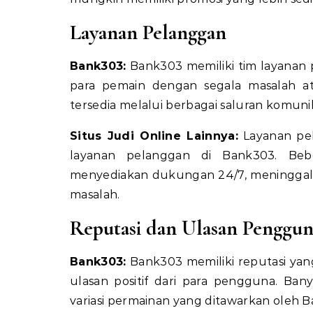
Layanan Pelanggan
Bank303:
Bank303 memiliki tim layanan 
para pemain dengan segala masalah at
tersedia melalui berbagai saluran komuni
Situs Judi Online Lainnya:
Layanan pela
layanan pelanggan di Bank303. Beb
menyediakan dukungan 24/7, meninggal
masalah.
Reputasi dan Ulasan Penggu
Bank303:
Bank303 memiliki reputasi yang
ulasan positif dari para pengguna. Ba
variasi permainan yang ditawarkan oleh 