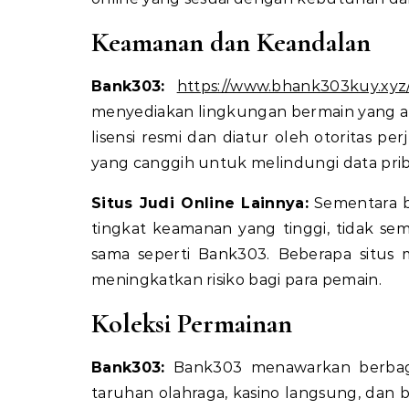
Keamanan dan Keandalan
Bank303:
https://www.bhank303kuy.xyz
menyediakan lingkungan bermain yang am
lisensi resmi dan diatur oleh otoritas p
yang canggih untuk melindungi data pri
Situs Judi Online Lainnya:
Sementara b
tingkat keamanan yang tinggi, tidak s
sama seperti Bank303. Beberapa situs 
meningkatkan risiko bagi para pemain.
Koleksi Permainan
Bank303:
Bank303 menawarkan berbagai
taruhan olahraga, kasino langsung, dan 