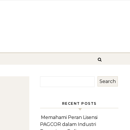
Search
RECENT POSTS
Memahami Peran Lisensi
PAGCOR dalam Industri