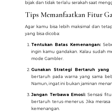
bijak dan tidak terlalu serakah saat mengg
Tips Memanfaatkan Fitur Ga
Agar kamu bisa lebih maksimal dan tetap
yang bisa dicoba:
Tentukan Batas Kemenangan:
Sebe
ingin kamu gandakan. Kalau sudah men
mode Gambler.
Gunakan Strategi Bertaruh yang B
bertaruh pada warna yang sama bebe
Namun, ingat ini bukan jaminan menan
Jangan Terbawa Emosi:
Sensasi fit
bertaruh terus-menerus. Jika merasa 
kemenangan.