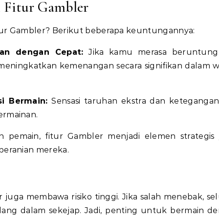
 Fitur Gambler
ur Gambler? Berikut beberapa keuntungannya:
an dengan Cepat:
Jika kamu merasa beruntung
a meningkatkan kemenangan secara signifikan dalam 
i Bermain:
Sensasi taruhan ekstra dan ketegangan
rmainan.
n pemain, fitur Gambler menjadi elemen strategis
eranian mereka.
juga membawa risiko tinggi. Jika salah menebak, se
lang dalam sekejap. Jadi, penting untuk bermain d