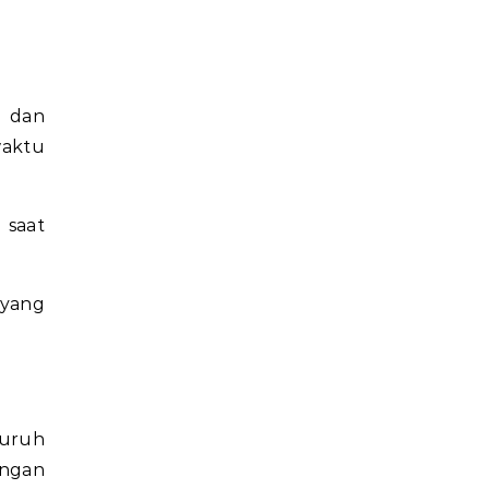
 dan
waktu
 saat
 yang
luruh
engan