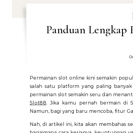
Panduan Lengkap 
Oc
Permainan slot online kini semakin popu
salah satu platform yang paling banyak
permainan slot semakin seru dan menanta
Slot88
. Jika kamu pernah bermain di Sl
Namun, bagi yang baru mencoba, fitur G
Nah, di artikel ini, kita akan membahas 
bagaimana cara kerjanya, keuntungan yan