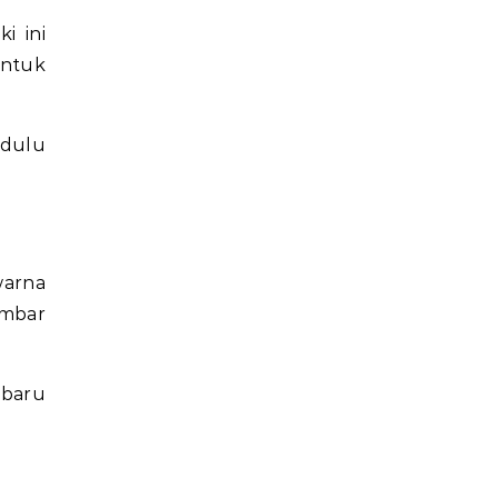
i ini
untuk
 dulu
warna
ambar
 baru