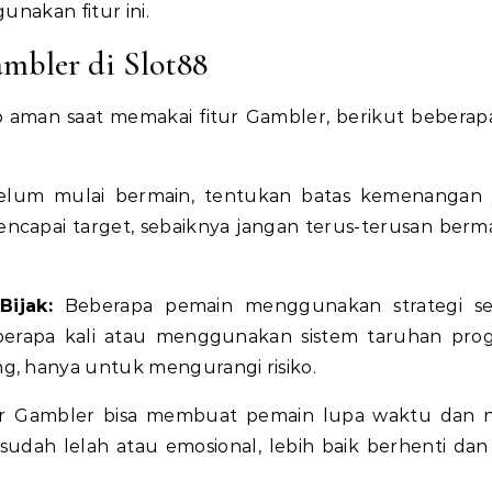
unakan fitur ini.
mbler di Slot88
 aman saat memakai fitur Gambler, berikut beberapa
lum mulai bermain, tentukan batas kemenangan
capai target, sebaiknya jangan terus-terusan berma
ijak:
Beberapa pemain menggunakan strategi se
rapa kali atau menggunakan sistem taruhan progr
g, hanya untuk mengurangi risiko.
ur Gambler bisa membuat pemain lupa waktu dan 
sudah lelah atau emosional, lebih baik berhenti dan 