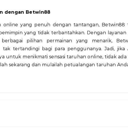
an dengan Betwin88
n online yang penuh dengan tantangan, Betwin88 
 pemimpin yang tidak terbantahkan. Dengan layanan
 berbagai pilihan permainan yang menarik, Bet
k tertandingi bagi para penggunanya. Jadi, jika
 untuk menikmati sensasi taruhan online, tidak ada
lah sekarang dan mulailah petualangan taruhan Anda