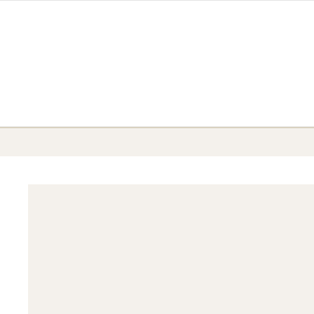
Skip to content