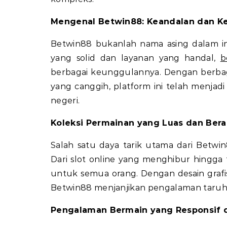
Mengenal Betwin88: Keandalan dan K
Betwin88 bukanlah nama asing dalam ind
yang solid dan layanan yang handal,
b
berbagai keunggulannya. Dengan berbag
yang canggih, platform ini telah menjad
negeri.
Koleksi Permainan yang Luas dan Ber
Salah satu daya tarik utama dari Betwi
Dari slot online yang menghibur hingga 
untuk semua orang. Dengan desain grafis 
Betwin88 menjanjikan pengalaman taruha
Pengalaman Bermain yang Responsif