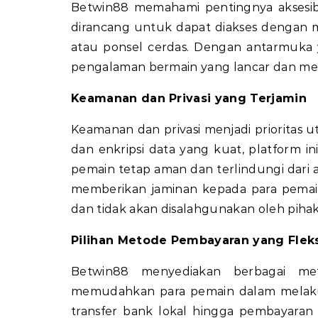
Betwin88 memahami pentingnya aksesibili
dirancang untuk dapat diakses dengan mu
atau ponsel cerdas. Dengan antarmuka y
pengalaman bermain yang lancar dan me
Keamanan dan Privasi yang Terjamin
Keamanan dan privasi menjadi prioritas
dan enkripsi data yang kuat, platform i
pemain tetap aman dan terlindungi dari ak
memberikan jaminan kepada para pemain
dan tidak akan disalahgunakan oleh pihak 
Pilihan Metode Pembayaran yang Fleks
Betwin88 menyediakan berbagai me
memudahkan para pemain dalam melakuk
transfer bank lokal hingga pembayaran 