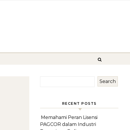
Search
RECENT POSTS
Memahami Peran Lisensi
PAGCOR dalam Industri