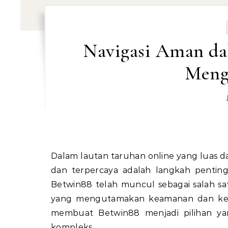
Navigasi Aman da
Meng
Dalam lautan taruhan online yang luas 
dan terpercaya adalah langkah penting 
Betwin88 telah muncul sebagai salah sat
yang mengutamakan keamanan dan kenya
membuat Betwin88 menjadi pilihan ya
kompleks.