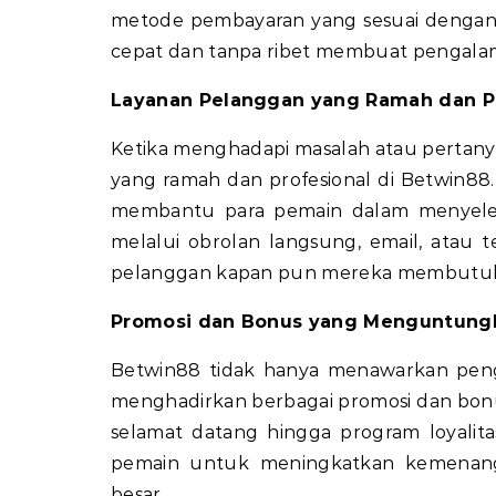
metode pembayaran yang sesuai dengan 
cepat dan tanpa ribet membuat pengala
Layanan Pelanggan yang Ramah dan P
Ketika menghadapi masalah atau pertan
yang ramah dan profesional di Betwin88
membantu para pemain dalam menyelesa
melalui obrolan langsung, email, atau
pelanggan kapan pun mereka membutu
Promosi dan Bonus yang Menguntung
Betwin88 tidak hanya menawarkan peng
menghadirkan berbagai promosi dan bon
selamat datang hingga program loyalita
pemain untuk meningkatkan kemenang
besar.