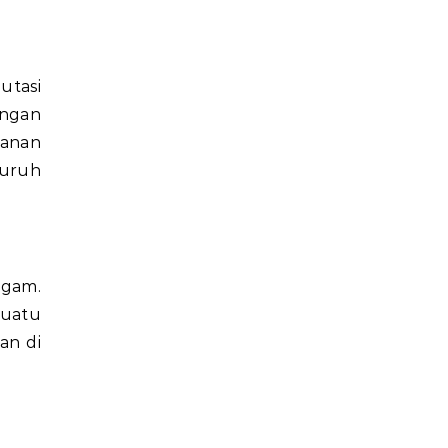
utasi
ngan
manan
luruh
agam.
suatu
an di