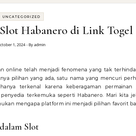
UNCATEGORIZED
Slot Habanero di Link Togel
ctober 1, 2024
- By
admin
an online telah menjadi fenomena yang tak terhinda
knya pilihan yang ada, satu nama yang mencuri perh
ak hanya terkenal karena keberagaman permainan
i penyedia terkemuka seperti Habanero. Mari kita jel
kan mengapa platform ini menjadi pilihan favorit b
dalam Slot