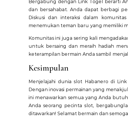
Bergabung dengan Link Togel berarti A
dan bersahabat. Anda dapat berbagi pe
Diskusi dan interaksi dalam komunit
menemukan teman baru yang memiliki mi
Komunitas ini juga sering kali mengada
untuk bersaing dan meraih hadiah mena
keterampilan bermain Anda sambil menja
Kesimpulan
Menjelajahi dunia slot Habanero di Lin
Dengan inovasi permainan yang menakjub
ini menawarkan semua yang Anda butuh
Anda seorang pecinta slot, bergabungl
ditawarkan! Selamat bermain dan semoga