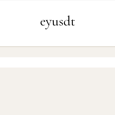
eyusdt