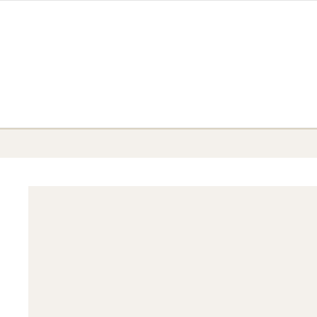
Skip to content