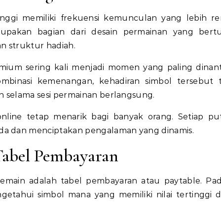
inggi memiliki frekuensi kemunculan yang lebih r
erupakan bagian dari desain permainan yang bert
n struktur hadiah.
mium sering kali menjadi momen yang paling dinant
mbinasi kemenangan, kehadiran simbol tersebut 
selama sesi permainan berlangsung.
online tetap menarik bagi banyak orang. Setiap pu
a dan menciptakan pengalaman yang dinamis.
abel Pembayaran
 pemain adalah tabel pembayaran atau paytable. Pad
getahui simbol mana yang memiliki nilai tertinggi 