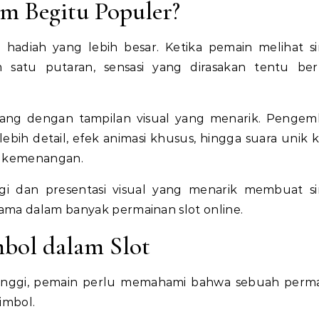
 Begitu Populer?
 hadiah yang lebih besar. Ketika pemain melihat s
satu putaran, sensasi yang dirasakan tentu be
ancang dengan tampilan visual yang menarik. Penge
bih detail, efek animasi khusus, hingga suara unik k
i kemenangan.
nggi dan presentasi visual yang menarik membuat s
tama dalam banyak permainan slot online.
mbol dalam Slot
tinggi, pemain perlu memahami bahwa sebuah perm
imbol.