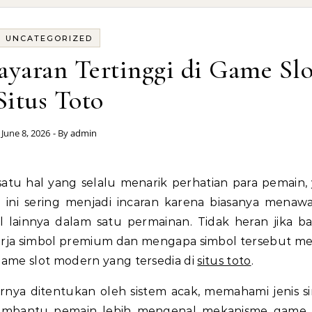
UNCATEGORIZED
yaran Tertinggi di Game Slo
Situs Toto
June 8, 2026
- By
admin
satu hal yang selalu menarik perhatian para pemain, 
l ini sering menjadi incaran karena biasanya menaw
l lainnya dalam satu permainan. Tidak heran jika b
rja simbol premium dan mengapa simbol tersebut me
game slot modern yang tersedia di
situs toto
.
rnya ditentukan oleh sistem acak, memahami jenis s
membantu pemain lebih mengenal mekanisme game