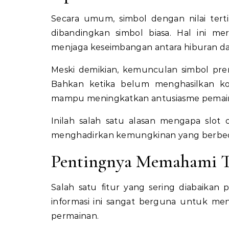
Secara umum, simbol dengan nilai tert
dibandingkan simbol biasa. Hal ini m
menjaga keseimbangan antara hiburan da
Meski demikian, kemunculan simbol pre
Bahkan ketika belum menghasilkan ko
mampu meningkatkan antusiasme pemain 
Inilah salah satu alasan mengapa slot 
menghadirkan kemungkinan yang berbed
Pentingnya Memahami T
Salah satu fitur yang sering diabaikan
informasi ini sangat berguna untuk men
permainan.