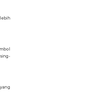
lebih
imbol
sing-
 yang