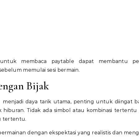
 untuk membaca paytable dapat membantu pe
sebelum memulai sesi bermain.
ngan Bijak
u menjadi daya tarik utama, penting untuk diingat 
 hiburan. Tidak ada simbol atau kombinasi tertentu
 tertentu.
permainan dengan ekspektasi yang realistis dan meng