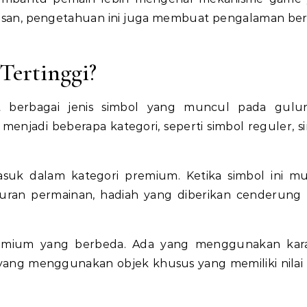
san, pengetahuan ini juga membuat pengalaman be
Tertinggi?
at berbagai jenis simbol yang muncul pada gulu
menjadi beberapa kategori, seperti simbol reguler, s
masuk dalam kategori premium. Ketika simbol ini m
uran permainan, hadiah yang diberikan cenderung 
premium yang berbeda. Ada yang menggunakan kar
ang menggunakan objek khusus yang memiliki nilai 