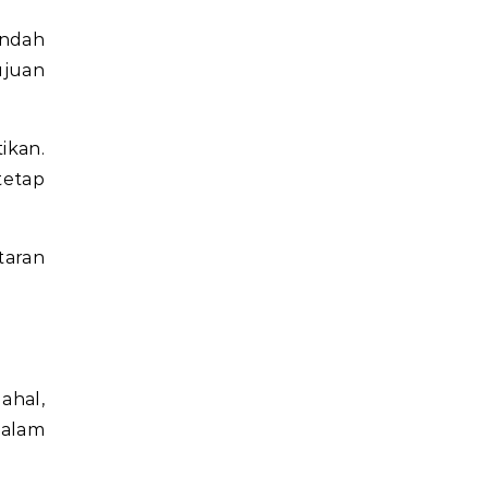
endah
ujuan
ikan.
tetap
taran
ahal,
dalam