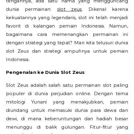
tengahnya, ada satu nama yang mengguncang
dunia permainan:
slot zeus
. Dikenal karena
kekuatannya yang legendaris, slot ini telah menjadi
favorit di kalangan pemain Indonesia. Namun,
bagaimana cara memenangkan permainan ini
dengan strategi yang tepat? Mari kita telusuri dunia
slot Zeus dan strategi ampuhnya untuk pemain
Indonesia.
Pengenalan ke Dunia Slot Zeus
Slot Zeus adalah salah satu permainan slot paling
populer di dunia perjudian online. Dengan tema
mitologi Yunani yang menakjubkan, pemain
diundang untuk memasuki dunia para dewa dan
dewi, di mana keberuntungan dan hadiah besar
menunggu di balik gulungan. Fitur-fitur yang