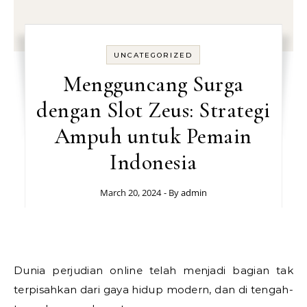
UNCATEGORIZED
Mengguncang Surga
dengan Slot Zeus: Strategi
Ampuh untuk Pemain
Indonesia
March 20, 2024
- By
admin
Dunia perjudian online telah menjadi bagian tak
terpisahkan dari gaya hidup modern, dan di tengah-