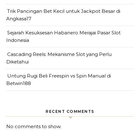
Trik Pancingan Bet Kecil untuk Jackpot Besar di
Angkasa17
Sejarah Kesuksesan Habanero Merajai Pasar Slot
Indonesia
Cascading Reels: Mekanisme Slot yang Perlu
Diketahui
Untung Rugi Beli Freespin vs Spin Manual di
Betwin188
RECENT COMMENTS
No comments to show.