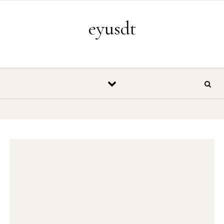
Skip to content
eyusdt