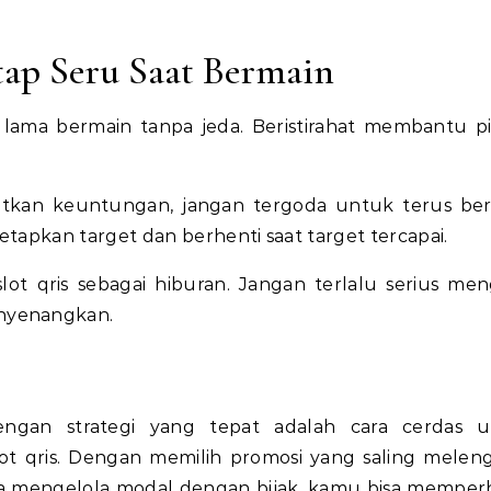
ap Seru Saat Bermain
lama bermain tanpa jeda. Beristirahat membantu pi
tkan keuntungan, jangan tergoda untuk terus be
tapkan target dan berhenti saat target tercapai.
t qris sebagai hiburan. Jangan terlalu serius men
nyenangkan.
gan strategi yang tepat adalah cara cerdas u
t qris. Dengan memilih promosi yang saling meleng
ta mengelola modal dengan bijak, kamu bisa memper