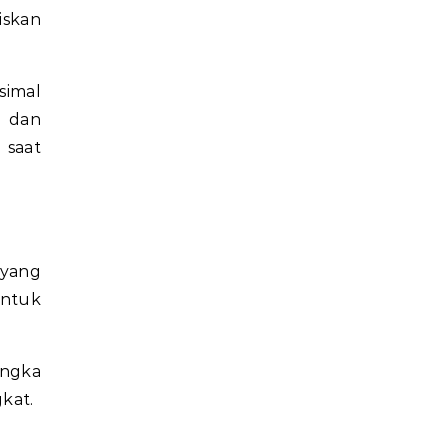
iskan
simal
l dan
 saat
 yang
untuk
angka
kat.