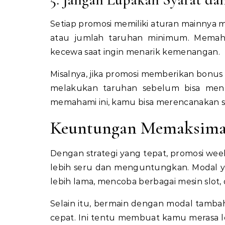
Setiap promosi memiliki aturan mainnya m
atau jumlah taruhan minimum. Memaha
kecewa saat ingin menarik kemenangan.
Misalnya, jika promosi memberikan bonus 
melakukan taruhan sebelum bisa mena
memahami ini, kamu bisa merencanakan str
Keuntungan Memaksima
Dengan strategi yang tepat, promosi we
lebih seru dan menguntungkan. Modal 
lebih lama, mencoba berbagai mesin slot
Selain itu, bermain dengan modal tambah
cepat. Ini tentu membuat kamu merasa l