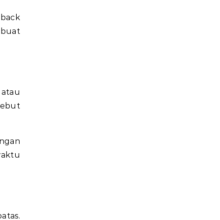
hback
mbuat
 atau
sebut
engan
waktu
atas.