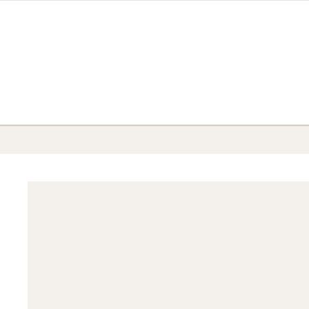
Skip to content