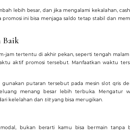
bah lebih besar, dan jika mengalami kekalahan, cas
 promosi ini bisa menjaga saldo tetap stabil dan me
 Baik
-jam tertentu di akhir pekan, seperti tengah malam
aktu aktif promosi tersebut. Manfaatkan waktu ter
, gunakan putaran tersebut pada mesin slot qris d
r peluang menang besar lebih terbuka. Mengatur 
ri kelelahan dan
tilt
yang bisa merugikan.
odal, bukan berarti kamu bisa bermain tanpa b