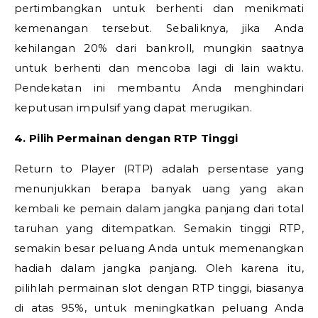
pertimbangkan untuk berhenti dan menikmati
kemenangan tersebut.
Sebaliknya, jika Anda
kehilangan 20% dari bankroll, mungkin saatnya
untuk berhenti dan mencoba lagi di lain waktu.
Pendekatan ini membantu Anda menghindari
keputusan impulsif yang dapat merugikan.
4. Pilih Permainan dengan RTP Tinggi
Return to Player (RTP) adalah persentase yang
menunjukkan berapa banyak uang yang akan
kembali ke pemain dalam jangka panjang dari total
taruhan yang ditempatkan.
Semakin tinggi RTP,
semakin besar peluang Anda untuk memenangkan
hadiah dalam jangka panjang.
Oleh karena itu,
pilihlah permainan slot dengan RTP tinggi, biasanya
di atas 95%, untuk meningkatkan peluang Anda