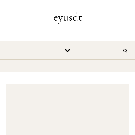
Skip to content
eyusdt