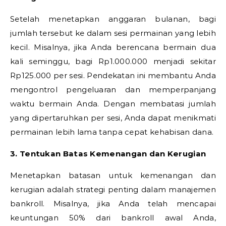
Setelah menetapkan anggaran bulanan, bagi
jumlah tersebut ke dalam sesi permainan yang lebih
kecil.
Misalnya, jika Anda berencana bermain dua
kali seminggu, bagi Rp1.000.000 menjadi sekitar
Rp125.000 per sesi.
Pendekatan ini membantu Anda
mengontrol pengeluaran dan memperpanjang
waktu bermain Anda.
Dengan membatasi jumlah
yang dipertaruhkan per sesi, Anda dapat menikmati
permainan lebih lama tanpa cepat kehabisan dana.
3. Tentukan Batas Kemenangan dan Kerugian
Menetapkan batasan untuk kemenangan dan
kerugian adalah strategi penting dalam manajemen
bankroll.
Misalnya, jika Anda telah mencapai
keuntungan 50% dari bankroll awal Anda,