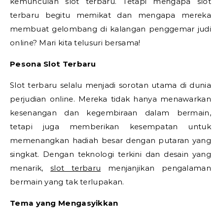
kemunculan slot terbaru. Tetapi mengapa slot
terbaru begitu memikat dan mengapa mereka
membuat gelombang di kalangan penggemar judi
online? Mari kita telusuri bersama!
Pesona Slot Terbaru
Slot terbaru selalu menjadi sorotan utama di dunia
perjudian online. Mereka tidak hanya menawarkan
kesenangan dan kegembiraan dalam bermain,
tetapi juga memberikan kesempatan untuk
memenangkan hadiah besar dengan putaran yang
singkat. Dengan teknologi terkini dan desain yang
menarik,
slot terbaru
menjanjikan pengalaman
bermain yang tak terlupakan.
Tema yang Mengasyikkan