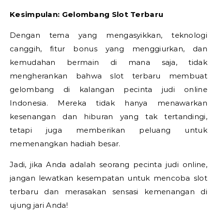
Kesimpulan: Gelombang Slot Terbaru
Dengan tema yang mengasyikkan, teknologi
canggih, fitur bonus yang menggiurkan, dan
kemudahan bermain di mana saja, tidak
mengherankan bahwa slot terbaru membuat
gelombang di kalangan pecinta judi online
Indonesia. Mereka tidak hanya menawarkan
kesenangan dan hiburan yang tak tertandingi,
tetapi juga memberikan peluang untuk
memenangkan hadiah besar.
Jadi, jika Anda adalah seorang pecinta judi online,
jangan lewatkan kesempatan untuk mencoba slot
terbaru dan merasakan sensasi kemenangan di
ujung jari Anda!