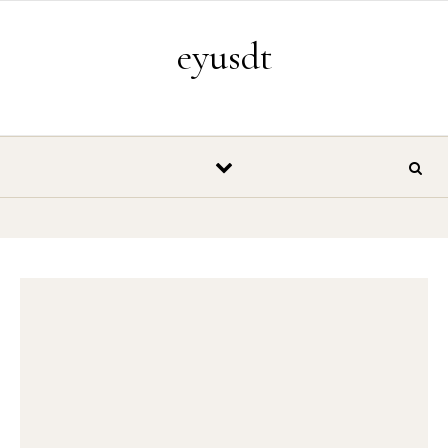
Skip to content
eyusdt