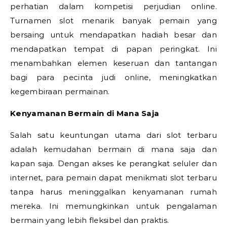
perhatian dalam kompetisi perjudian online.
Turnamen slot menarik banyak pemain yang
bersaing untuk mendapatkan hadiah besar dan
mendapatkan tempat di papan peringkat. Ini
menambahkan elemen keseruan dan tantangan
bagi para pecinta judi online, meningkatkan
kegembiraan permainan.
Kenyamanan Bermain di Mana Saja
Salah satu keuntungan utama dari slot terbaru
adalah kemudahan bermain di mana saja dan
kapan saja. Dengan akses ke perangkat seluler dan
internet, para pemain dapat menikmati slot terbaru
tanpa harus meninggalkan kenyamanan rumah
mereka. Ini memungkinkan untuk pengalaman
bermain yang lebih fleksibel dan praktis.