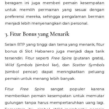
beragam ini juga memberi pemain kesempatan
untuk memilih permainan yang sesuai dengan
preferensi mereka, sehingga pengalaman bermain
menjadi lebih menyenangkan dan personal.
3. Fitur Bonus yang Menarik
Selain RTP yang tinggi dan tema yang menarik, fitur
bonus di Slot Habanero juga menjadi daya tarik
tersendiri. Fitur seperti
Free Spins
(putaran gratis),
Wild Symbols
(simbol liar), dan
Scatter Symbols
(simbol pencar) dapat meningkatkan peluang
pemain untuk menang lebih banyak.
Fitur
Free Spins
sangat populer karena
memberikan pemain kesempatan untuk memutar
gulungan tanpa harus mempertaruhkan uang lagi.