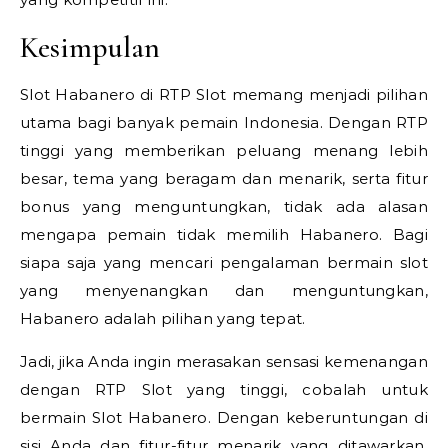
Kesimpulan
Slot Habanero di RTP Slot memang menjadi pilihan
utama bagi banyak pemain Indonesia. Dengan RTP
tinggi yang memberikan peluang menang lebih
besar, tema yang beragam dan menarik, serta fitur
bonus yang menguntungkan, tidak ada alasan
mengapa pemain tidak memilih Habanero. Bagi
siapa saja yang mencari pengalaman bermain slot
yang menyenangkan dan menguntungkan,
Habanero adalah pilihan yang tepat.
Jadi, jika Anda ingin merasakan sensasi kemenangan
dengan RTP Slot yang tinggi, cobalah untuk
bermain Slot Habanero. Dengan keberuntungan di
sisi Anda dan fitur-fitur menarik yang ditawarkan,