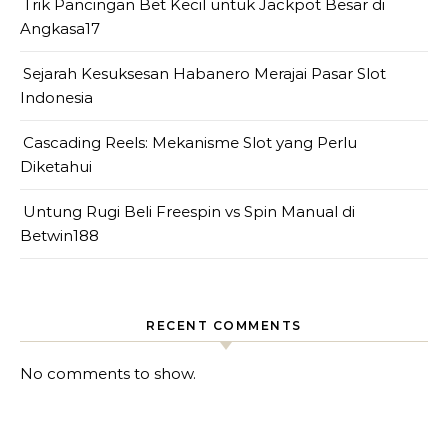
Trik Pancingan Bet Kecil untuk Jackpot Besar di
Angkasa17
Sejarah Kesuksesan Habanero Merajai Pasar Slot
Indonesia
Cascading Reels: Mekanisme Slot yang Perlu
Diketahui
Untung Rugi Beli Freespin vs Spin Manual di
Betwin188
RECENT COMMENTS
No comments to show.