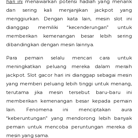
hari ini
menawarkan potensi hadiah yang menarik
dan sering kali menjanjikan jackpot yang
menggiurkan. Dengan kata lain, mesin slot ini
dianggap memiliki “kecenderungan” untuk
memberikan kemenangan besar lebih sering
dibandingkan dengan mesin lainnya.
Para pemain selalu mencari cara untuk
meningkatkan peluang mereka dalam meraih
jackpot. Slot gacor hari ini dianggap sebagai mesin
yang memberi peluang lebih tinggi untuk menang,
terutama jika mesin tersebut baru-baru ini
memberikan kemenangan besar kepada pemain
lain. Fenomena ini menciptakan aura
“keberuntungan” yang mendorong lebih banyak
pemain untuk mencoba peruntungan mereka di
mesin yang sama.