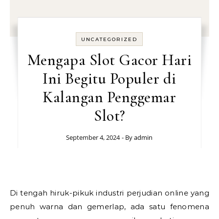
UNCATEGORIZED
Mengapa Slot Gacor Hari
Ini Begitu Populer di
Kalangan Penggemar
Slot?
September 4, 2024
- By
admin
Di tengah hiruk-pikuk industri perjudian online yang
penuh warna dan gemerlap, ada satu fenomena