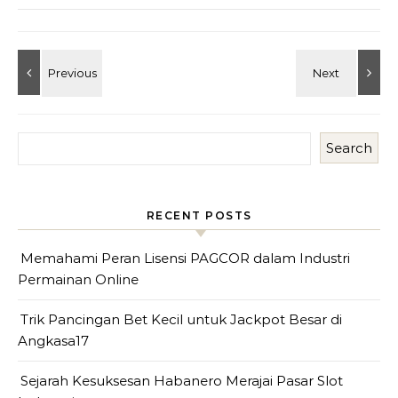
Search
RECENT POSTS
Memahami Peran Lisensi PAGCOR dalam Industri
Permainan Online
Trik Pancingan Bet Kecil untuk Jackpot Besar di
Angkasa17
Sejarah Kesuksesan Habanero Merajai Pasar Slot