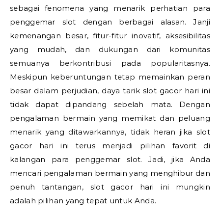
sebagai fenomena yang menarik perhatian para
penggemar slot dengan berbagai alasan. Janji
kemenangan besar, fitur-fitur inovatif, aksesibilitas
yang mudah, dan dukungan dari komunitas
semuanya berkontribusi pada popularitasnya.
Meskipun keberuntungan tetap memainkan peran
besar dalam perjudian, daya tarik slot gacor hari ini
tidak dapat dipandang sebelah mata. Dengan
pengalaman bermain yang memikat dan peluang
menarik yang ditawarkannya, tidak heran jika slot
gacor hari ini terus menjadi pilihan favorit di
kalangan para penggemar slot. Jadi, jika Anda
mencari pengalaman bermain yang menghibur dan
penuh tantangan, slot gacor hari ini mungkin
adalah pilihan yang tepat untuk Anda.