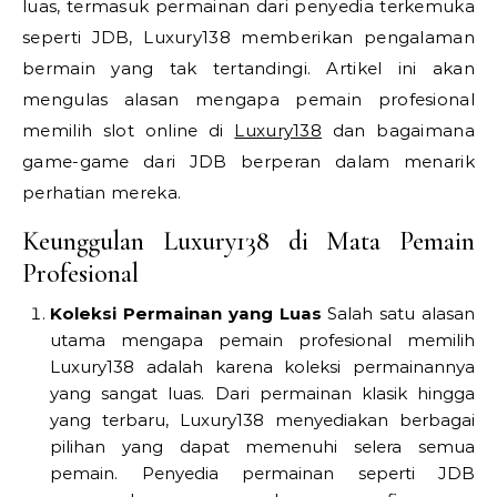
luas, termasuk permainan dari penyedia terkemuka
seperti JDB, Luxury138 memberikan pengalaman
bermain yang tak tertandingi. Artikel ini akan
mengulas alasan mengapa pemain profesional
memilih slot online di
Luxury138
dan bagaimana
game-game dari JDB berperan dalam menarik
perhatian mereka.
Keunggulan Luxury138 di Mata Pemain
Profesional
Koleksi Permainan yang Luas
Salah satu alasan
utama mengapa pemain profesional memilih
Luxury138 adalah karena koleksi permainannya
yang sangat luas. Dari permainan klasik hingga
yang terbaru, Luxury138 menyediakan berbagai
pilihan yang dapat memenuhi selera semua
pemain. Penyedia permainan seperti JDB