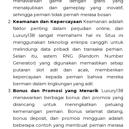
menawarkan game dengan grafis yang
menakjubkan dan gameplay yang inovatif,
sehingga pemain tidak pernah merasa bosan.
Keamanan dan Kepercayaan
Keamanan adalah
faktor penting dalam perjudian online, dan
Luxury138 sangat memahami hal ini. Situs ini
menggunakan teknologi enkripsi canggih untuk
melindungi data pribadi dan transaksi pemain.
Selain itu, sistem RNG (Random Number
Generator) yang digunakan memastikan setiap
putaran slot adil dan acak, memberikan
kepercayaan kepada pemain bahwa mereka
bermain dalam lingkungan yang adil.
Bonus dan Promosi yang Menarik
Luxury138
menawarkan berbagai bonus dan promosi yang
dirancang untuk meningkatkan peluang
kemenangan pemain. Bonus selamat datang,
bonus deposit, dan promosi mingguan adalah
beberapa contoh yang membuat pemain merasa