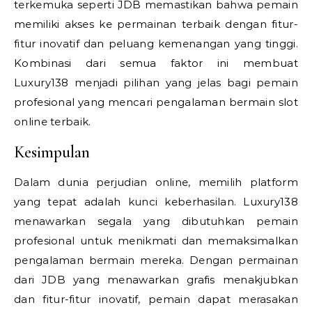
terkemuka seperti JDB memastikan bahwa pemain
memiliki akses ke permainan terbaik dengan fitur-
fitur inovatif dan peluang kemenangan yang tinggi.
Kombinasi dari semua faktor ini membuat
Luxury138 menjadi pilihan yang jelas bagi pemain
profesional yang mencari pengalaman bermain slot
online terbaik.
Kesimpulan
Dalam dunia perjudian online, memilih platform
yang tepat adalah kunci keberhasilan. Luxury138
menawarkan segala yang dibutuhkan pemain
profesional untuk menikmati dan memaksimalkan
pengalaman bermain mereka. Dengan permainan
dari JDB yang menawarkan grafis menakjubkan
dan fitur-fitur inovatif, pemain dapat merasakan