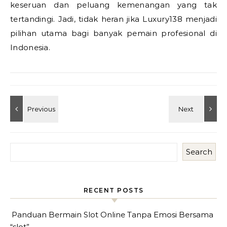
keseruan dan peluang kemenangan yang tak
tertandingi. Jadi, tidak heran jika Luxury138 menjadi
pilihan utama bagi banyak pemain profesional di
Indonesia.
Search
RECENT POSTS
Panduan Bermain Slot Online Tanpa Emosi Bersama
“slot”