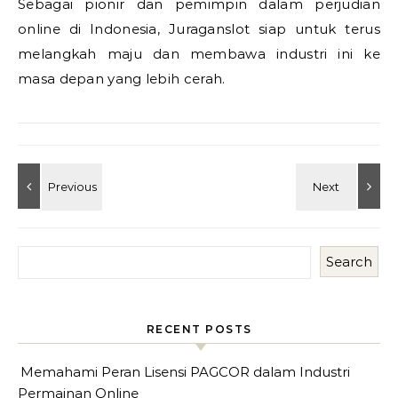
Sebagai pionir dan pemimpin dalam perjudian
online di Indonesia, Juraganslot siap untuk terus
melangkah maju dan membawa industri ini ke
masa depan yang lebih cerah.
Search
RECENT POSTS
Memahami Peran Lisensi PAGCOR dalam Industri
Permainan Online