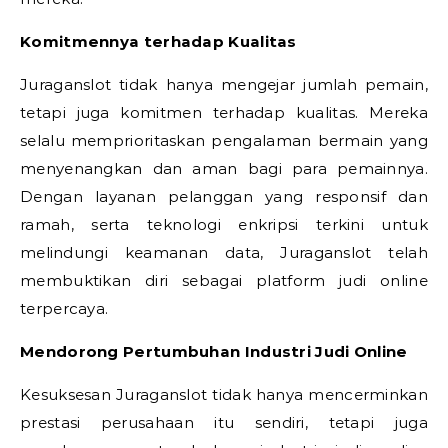
Komitmennya terhadap Kualitas
Juraganslot tidak hanya mengejar jumlah pemain,
tetapi juga komitmen terhadap kualitas. Mereka
selalu memprioritaskan pengalaman bermain yang
menyenangkan dan aman bagi para pemainnya.
Dengan layanan pelanggan yang responsif dan
ramah, serta teknologi enkripsi terkini untuk
melindungi keamanan data, Juraganslot telah
membuktikan diri sebagai platform judi online
terpercaya.
Mendorong Pertumbuhan Industri Judi Online
Kesuksesan Juraganslot tidak hanya mencerminkan
prestasi perusahaan itu sendiri, tetapi juga