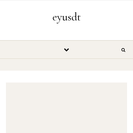
Skip to content
eyusdt