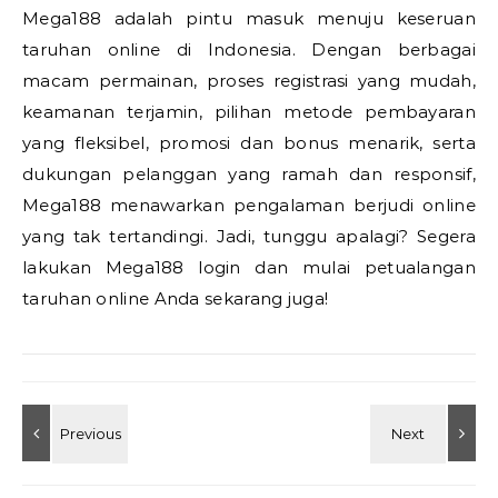
Mega188 adalah pintu masuk menuju keseruan
taruhan online di Indonesia. Dengan berbagai
macam permainan, proses registrasi yang mudah,
keamanan terjamin, pilihan metode pembayaran
yang fleksibel, promosi dan bonus menarik, serta
dukungan pelanggan yang ramah dan responsif,
Mega188 menawarkan pengalaman berjudi online
yang tak tertandingi. Jadi, tunggu apalagi? Segera
lakukan Mega188 login dan mulai petualangan
taruhan online Anda sekarang juga!