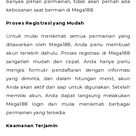
banyak pilihan permainan, tidak akan pernah ada
kebosanan saat bermain di Mega188.
Proses Registrasi yang Mudah
Untuk mulai menikmati semua permainan yang
ditawarkan oleh Mega188, Anda perlu membuat
akun terlebih dahulu. Proses registrasi di Mega188
sangatlah mudah dan cepat. Anda hanya perlu
mengisi formulir pendaftaran dengan informasi
yang diminta, dan dalam hitungan menit, akun
Anda akan aktif dan siap untuk digunakan. Setelah
memiliki akun, Anda dapat langsung melakukan
Mega188 login dan mulai menikmati berbagai
permainan yang tersedia.
Keamanan Terjamin