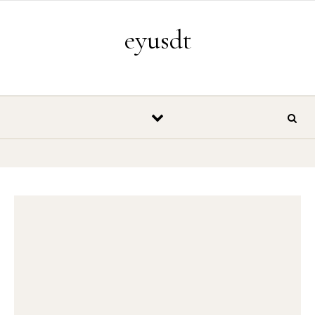
Skip to content
eyusdt