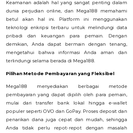
Keamanan adalah hal yang sangat penting dalam
dunia perjudian online, dan Mega188 memahami
betul akan hal ini. Platform ini menggunakan
teknologi enkripsi terbaru untuk melindungi data
pribadi dan keuangan para pemain. Dengan
demikian, Anda dapat bermain dengan tenang,
mengetahui bahwa informasi Anda aman dan
terlindungi selama berada di Mega188.
Pilihan Metode Pembayaran yang Fleksibel
Mega188 menyediakan berbagai metode
pembayaran yang dapat dipilih oleh para pemain,
mulai dari transfer bank lokal hingga e-wallet
populer seperti OVO dan GoPay. Proses deposit dan
penarikan dana juga cepat dan mudah, sehingga
Anda tidak perlu repot-repot dengan masalah