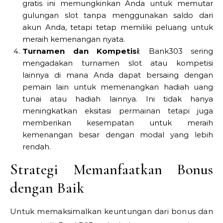
gratis ini memungkinkan Anda untuk memutar
gulungan slot tanpa menggunakan saldo dari
akun Anda, tetapi tetap memiliki peluang untuk
meraih kemenangan nyata.
Turnamen dan Kompetisi
: Bank303 sering
mengadakan turnamen slot atau kompetisi
lainnya di mana Anda dapat bersaing dengan
pemain lain untuk memenangkan hadiah uang
tunai atau hadiah lainnya. Ini tidak hanya
meningkatkan eksitasi permainan tetapi juga
memberikan kesempatan untuk meraih
kemenangan besar dengan modal yang lebih
rendah.
Strategi Memanfaatkan Bonus
dengan Baik
Untuk memaksimalkan keuntungan dari bonus dan