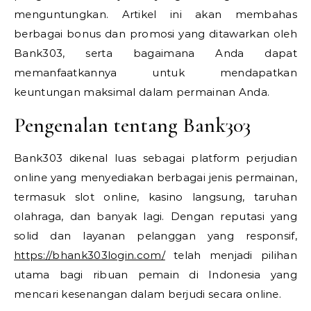
menguntungkan. Artikel ini akan membahas
berbagai bonus dan promosi yang ditawarkan oleh
Bank303, serta bagaimana Anda dapat
memanfaatkannya untuk mendapatkan
keuntungan maksimal dalam permainan Anda.
Pengenalan tentang Bank303
Bank303 dikenal luas sebagai platform perjudian
online yang menyediakan berbagai jenis permainan,
termasuk slot online, kasino langsung, taruhan
olahraga, dan banyak lagi. Dengan reputasi yang
solid dan layanan pelanggan yang responsif,
https://bhank303login.com/
telah menjadi pilihan
utama bagi ribuan pemain di Indonesia yang
mencari kesenangan dalam berjudi secara online.