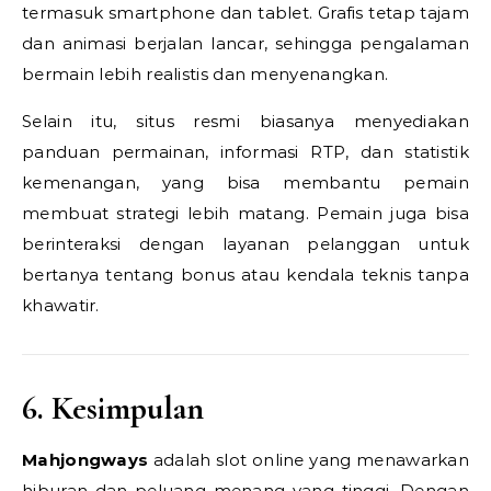
termasuk smartphone dan tablet. Grafis tetap tajam
dan animasi berjalan lancar, sehingga pengalaman
bermain lebih realistis dan menyenangkan.
Selain itu, situs resmi biasanya menyediakan
panduan permainan, informasi RTP, dan statistik
kemenangan, yang bisa membantu pemain
membuat strategi lebih matang. Pemain juga bisa
berinteraksi dengan layanan pelanggan untuk
bertanya tentang bonus atau kendala teknis tanpa
khawatir.
6. Kesimpulan
Mahjongways
adalah slot online yang menawarkan
hiburan dan peluang menang yang tinggi. Dengan