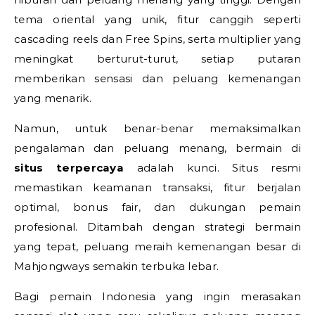
tema oriental yang unik, fitur canggih seperti
cascading reels dan Free Spins, serta multiplier yang
meningkat berturut-turut, setiap putaran
memberikan sensasi dan peluang kemenangan
yang menarik.
Namun, untuk benar-benar memaksimalkan
pengalaman dan peluang menang, bermain di
situs terpercaya
adalah kunci. Situs resmi
memastikan keamanan transaksi, fitur berjalan
optimal, bonus fair, dan dukungan pemain
profesional. Ditambah dengan strategi bermain
yang tepat, peluang meraih kemenangan besar di
Mahjongways semakin terbuka lebar.
Bagi pemain Indonesia yang ingin merasakan