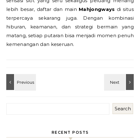
sensasi slot yang seru sekaligus peluang menang
lebih besar, daftar dan main
Mahjongways
di situs
terpercaya sekarang juga. Dengan kombinasi
hiburan, keamanan, dan strategi bermain yang
matang, setiap putaran bisa menjadi momen penuh
kemenangan dan keseruan.
Search
RECENT POSTS