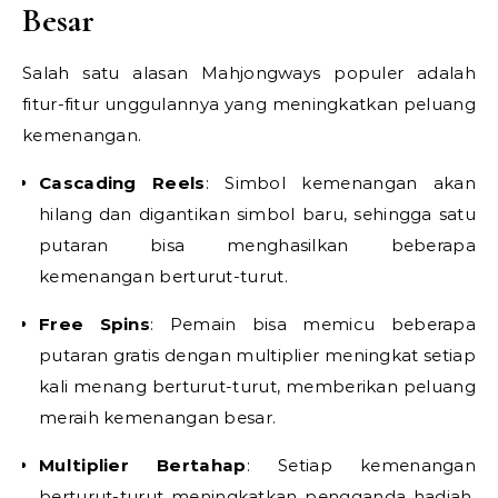
Besar
Salah satu alasan Mahjongways populer adalah
fitur-fitur unggulannya yang meningkatkan peluang
kemenangan.
Cascading Reels
: Simbol kemenangan akan
hilang dan digantikan simbol baru, sehingga satu
putaran bisa menghasilkan beberapa
kemenangan berturut-turut.
Free Spins
: Pemain bisa memicu beberapa
putaran gratis dengan multiplier meningkat setiap
kali menang berturut-turut, memberikan peluang
meraih kemenangan besar.
Multiplier Bertahap
: Setiap kemenangan
berturut-turut meningkatkan pengganda hadiah,