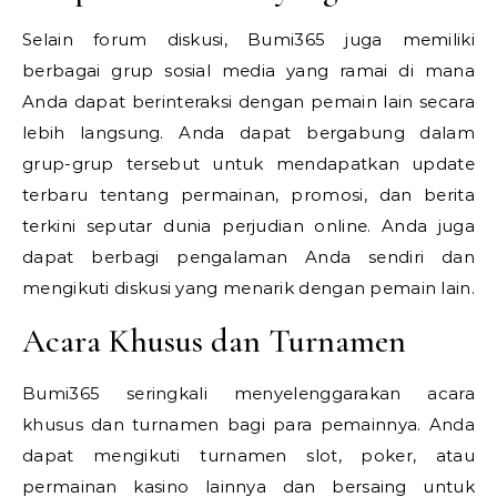
Selain forum diskusi, Bumi365 juga memiliki
berbagai grup sosial media yang ramai di mana
Anda dapat berinteraksi dengan pemain lain secara
lebih langsung. Anda dapat bergabung dalam
grup-grup tersebut untuk mendapatkan update
terbaru tentang permainan, promosi, dan berita
terkini seputar dunia perjudian online. Anda juga
dapat berbagi pengalaman Anda sendiri dan
mengikuti diskusi yang menarik dengan pemain lain.
Acara Khusus dan Turnamen
Bumi365 seringkali menyelenggarakan acara
khusus dan turnamen bagi para pemainnya. Anda
dapat mengikuti turnamen slot, poker, atau
permainan kasino lainnya dan bersaing untuk