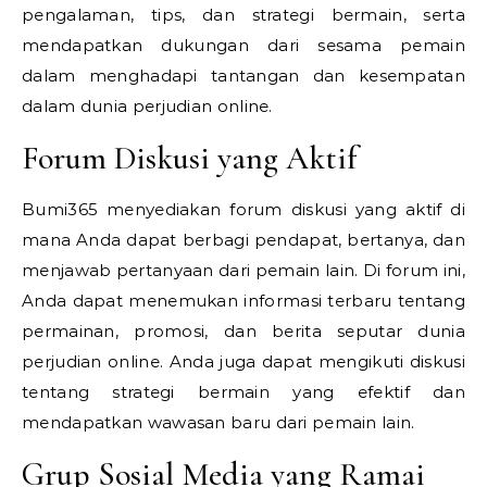
pengalaman, tips, dan strategi bermain, serta
mendapatkan dukungan dari sesama pemain
dalam menghadapi tantangan dan kesempatan
dalam dunia perjudian online.
Forum Diskusi yang Aktif
Bumi365 menyediakan forum diskusi yang aktif di
mana Anda dapat berbagi pendapat, bertanya, dan
menjawab pertanyaan dari pemain lain. Di forum ini,
Anda dapat menemukan informasi terbaru tentang
permainan, promosi, dan berita seputar dunia
perjudian online. Anda juga dapat mengikuti diskusi
tentang strategi bermain yang efektif dan
mendapatkan wawasan baru dari pemain lain.
Grup Sosial Media yang Ramai