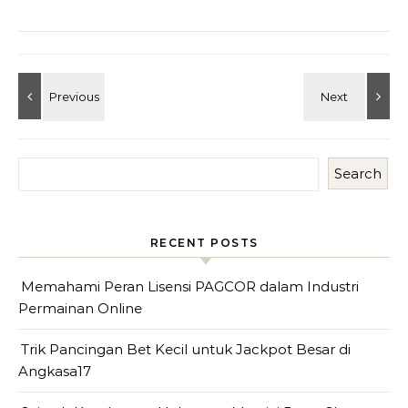
Search
RECENT POSTS
Memahami Peran Lisensi PAGCOR dalam Industri
Permainan Online
Trik Pancingan Bet Kecil untuk Jackpot Besar di
Angkasa17